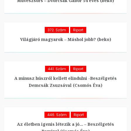
Művészsors – Dvorcsák Gábor 54 éves (beko)
372. Szám
Riport
Világjáró magyarok – Máshol jobb? (beko)
441. Szám
Riport
A mínusz húszról kellett elindulni -Beszélgetés
Demcsák Zsuzsával (Csomós Éva)
446. Szám
Riport
Az életben igenis létezik a jó… – Beszélgetés