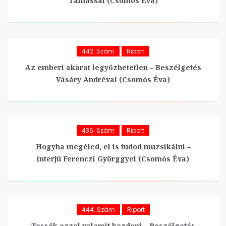
Tamással (Csomós Éva)
442. Szám
Riport
Az emberi akarat legyőzhetetlen – Beszélgetés
Vásáry Andréval (Csomós Éva)
436. Szám
Riport
Hogyha megéled, el is tudod muzsikálni –
interjú Ferenczi Györggyel (Csomós Éva)
444. Szám
Riport
Tessék ezzel valamit kezdeni – Beszélgetés