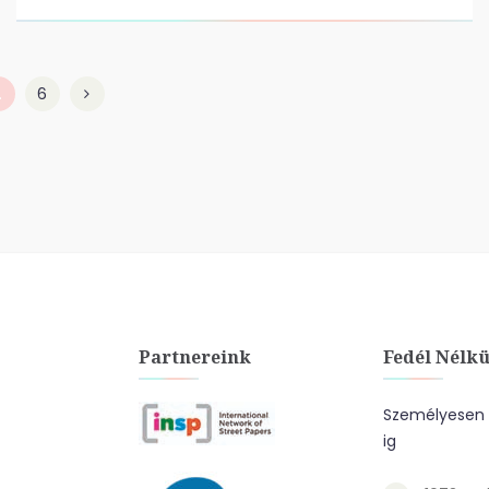
…
6
Partnereink
Fedél Nélkü
Személyesen a
ig