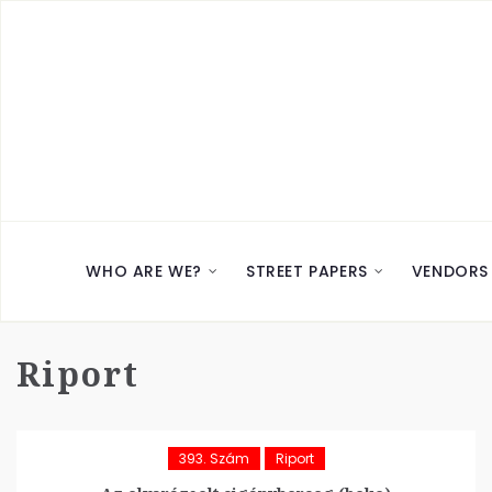
WHO ARE WE?
STREET PAPERS
VENDORS
Riport
393. Szám
Riport