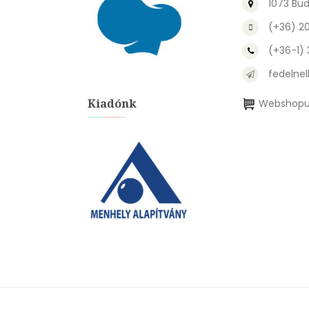
1073 Bud
(+36) 2
(+36-1)
fedelnel
Kiadónk
Webshopu