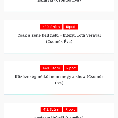
Ramival (Csomós Éva)
439. Szám
Riport
Csak a zene kell neki – Interjú Tóth Verával
(Csomós Éva)
440. Szám
Riport
Közöznség nélkül nem megy a show (Csomós
Éva)
412. Szám
Riport
Terjesztőinkről (Csurika)