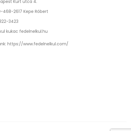
apest Kürt utca 4.
0-468-2617 Kepe Róbert
 322-3423
kul kukac fedelnelkul.hu
nk:
https://www.fedelnelkul.com/