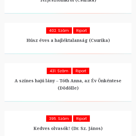
402. Szám
Riport
Húsz éves a hajléktalanság (Csurika)
431. Szám
Riport
A színes hajú lány – Tóth Anna, az Év Önkéntese
(Dödölle)
395. Szám
Riport
Kedves olvasók! (Dr. Sz. János)