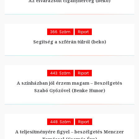
Az elvarázsolt cigányherceg (beko)
366. Szám
Riport
Segítség a szférán túlról (beko)
443. Szám
Riport
A színházban jól érzem magam – Beszélgetés
Szabó Győzővel (Benke Hunor)
448. Szám
Riport
A teljesítményére figyel – beszélgetés Menczer