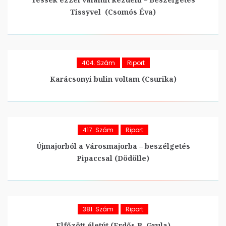
Tissyvel (Csomós Éva)
404. Szám
Riport
Karácsonyi bulin voltam (Csurika)
417. Szám
Riport
Újmajorból a Városmajorba – beszélgetés
Pipaccsal (Dödölle)
381. Szám
Riport
Elfőzött életút (Erdős B. Gyula)