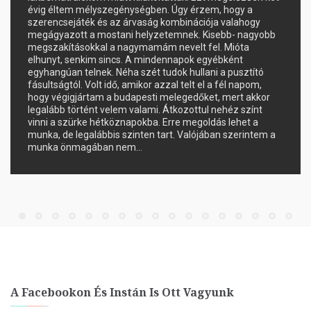
évig éltem mélyszegénységben. Úgy érzem, hogy a
szerencsejáték és az árvaság kombinációja valahogy
megágyazott a mostani helyzetemnek. Kisebb- nagyobb
megszakításokkal a nagymamám nevelt fel. Mióta
elhunyt, senkim sincs. A mindennapok egyébként
egyhangúan telnek. Néha szét tudok hullani a pusztító
fásultságtól. Volt idő, amikor azzal telt el a fél napom,
hogy végigjártam a budapesti melegedőket, mert akkor
legalább történt velem valami. Átkozottul nehéz színt
vinni a szürke hétköznapokba. Erre megoldás lehet a
munka, de legalábbis szinten tart. Valójában szerintem a
munka önmagában nem…
A Facebookon És Instán Is Ott Vagyunk