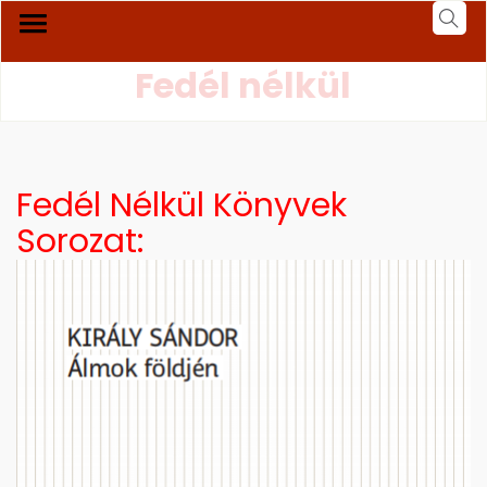
Fedél nélkül
Fedél Nélkül Könyvek
Sorozat:
párosult hozzá az a gondolat,…
verseim egy részét publikálni fogom. Alig néhány nap elteltével
láthattam viszont versemet. Ekkor döntöttem úgy, hogy
tiszteletpéldányt fellapozva, életemben először nyomtatásban