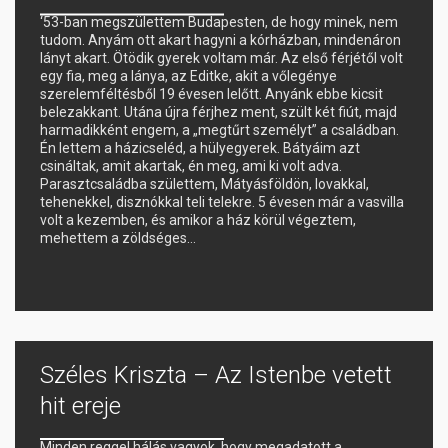
‘53-ban megszülettem Budapesten, de hogy minek, nem
tudom. Anyám ott akart hagyni a kórházban, mindenáron
lányt akart. Ötödik gyerek voltam már. Az első férjétől volt
egy fia, meg a lánya, az Editke, akit a vőlegénye
szerelemféltésből 19 évesen lelőtt. Anyánk ebbe kicsit
belezakkant. Utána újra férjhez ment, szült két fiút, majd
harmadikként engem, a „megtűrt személyt” a családban.
Én lettem a házicseléd, a hülyegyerek. Bátyáim azt
csináltak, amit akartak, én meg, ami ki volt adva.
Parasztcsaládba születtem, Mátyásföldön, lovakkal,
tehenekkel, disznókkal teli telekre. 5 évesen már a vasvilla
volt a kezemben, és amikor a ház körül végeztem,
mehettem a zöldséges…
Széles Kriszta – Az Istenbe vetett
hit ereje
Minden reggel hálás vagyok, hogy megadatott a