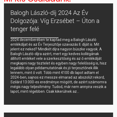
Balogh László-díj 2024 Az Év
Dolgozója: Víg Erzsébet – Úton a
tenger felé
2024 decemberében te kaptad meg a Balogh László
emlékdíjat és az Év Terjesztője szavazás II. díját is. Mit
jelent ez neked? Mindkét díjra nagyon büszke vagyok. A
Balogh László-díjra azért, mert egy kedves kollégának
állított emléket vele a szerkesztőség és az ő emlékdíját
megkapni nagy tisztelet és egyben nagy felelősség is, hisz
legalább olyan példamutatónak és jó terjesztőnek illik
lennem, mint ő volt. Több mint 4100 db lapot adtam el
2024-ben, sajnos ez messze elmarad az abszolút rekord,
Szilárd 13.000-es eredménye mögött, de azért számomra
mégis nagy teljesítmény. Tudod, már nem annyira veszik a
lapot, mint régebben. Csak kikerülnek az…