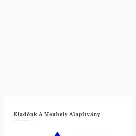
darabjait adja közre, versek és novellák való világunkról,
A szerző első önálló kötete, eddigi munkásságának legjobb
világ?…
Móritz Mátyás: Hány nap még a
Kiadónk A Menhely Alapítvány