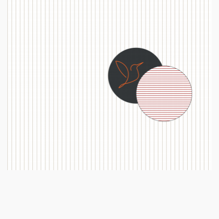
közül.Hihetetlenül jó érzés töltött el, amikor a várva várt
versem 3. helyezést ért el mintegy 40 beküldöttalkotás
szerkesztőségébe. Egy hónap elteltével kaptam a hírt, hogy a
pályázatra beadtam egyik alkotásomat a Fedél Nélkül
hajléktalan emberek számára havonta meghirdetett művészeti
Sándor. Ifjúkorom óta írok verseket. 2017 novemberében egy
vége, tennivaló viszont bővenakad még. A nevem Király
embertársam segítőkészségének eredménye. A várakozásnak
szervezés, munka, várakozás, és leginkább sok jóérzésű
Ez a picinyke verses-képes gyűjtemény több esztendőnyi
Király Sándor: Álmok Földjén