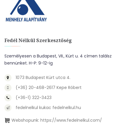
Fedél Nélkül Szerkesztőség
Személyesen a Budapest, VII., Kürt u. 4 címen találsz
bennünket. H-P: 9-12-ig
1073 Budapest Kürt utca 4.
(+36) 20-468-2617 Kepe Róbert
(+36-1) 322-3423
fedelnelkul kukac fedelnelkul.hu
Webshopunk:
https://www.fedelnelkul.com/