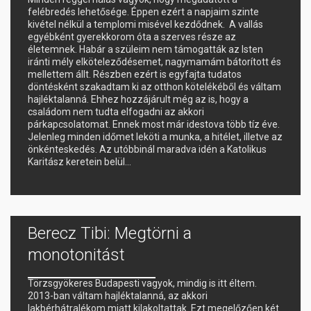
felébredés lehetősége. Éppen ezért a napjaim szinte
kivétel nélkül a templomi misével kezdődnek. A vallás
egyébként gyerekkorom óta a szerves része az
életemnek. Habár a szüleim nem támogatták az Isten
iránti mély elköteleződésemet, nagymamám bátorított és
mellettem állt. Részben ezért is egyfajta tudatos
döntésként szakadtam ki az otthon kötelékéből és váltam
hajléktalanná. Ehhez hozzájárult még az is, hogy a
családom nem tudta elfogadni az akkori
párkapcsolatomat. Ennek most már idestova több tíz éve.
Jelenleg minden időmet leköti a munka, a hitélet, illetve az
önkénteskedés. Az utóbbinál maradva idén a Katolikus
Karitász keretein belül…
Berecz Tibi: Megtörni a
monotonitást
Törzsgyökeres Budapesti vagyok, mindig is itt éltem.
2013-ban váltam hajléktalanná, az akkori
lakbérhátralékom miatt kilakoltattak. Ezt megelőzően két