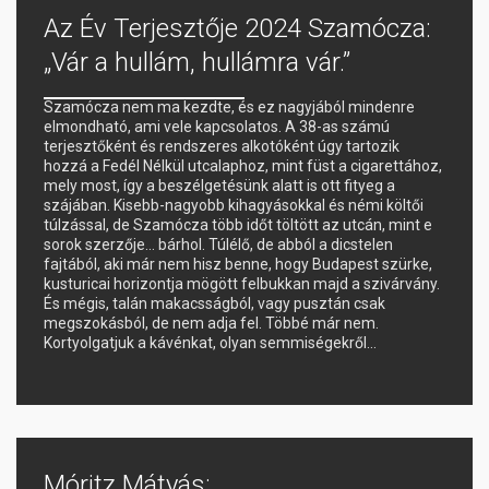
Az Év Terjesztője 2024 Szamócza:
„Vár a hullám, hullámra vár.”
Szamócza nem ma kezdte, és ez nagyjából mindenre
elmondható, ami vele kapcsolatos. A 38-as számú
terjesztőként és rendszeres alkotóként úgy tartozik
hozzá a Fedél Nélkül utcalaphoz, mint füst a cigarettához,
mely most, így a beszélgetésünk alatt is ott fityeg a
szájában. Kisebb-nagyobb kihagyásokkal és némi költői
túlzással, de Szamócza több időt töltött az utcán, mint e
sorok szerzője… bárhol. Túlélő, de abból a dicstelen
fajtából, aki már nem hisz benne, hogy Budapest szürke,
kusturicai horizontja mögött felbukkan majd a szivárvány.
És mégis, talán makacsságból, vagy pusztán csak
megszokásból, de nem adja fel. Többé már nem.
Kortyolgatjuk a kávénkat, olyan semmiségekről…
Móritz Mátyás: