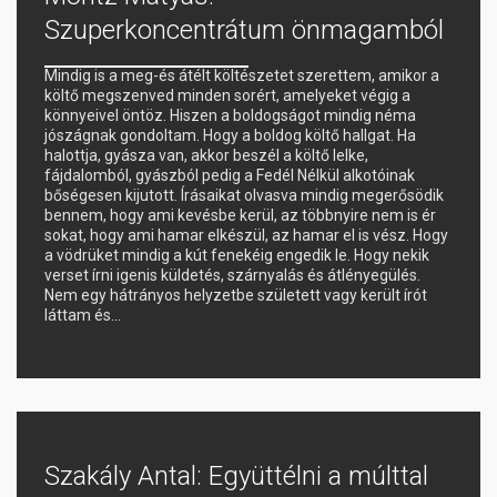
Szuperkoncentrátum önmagamból
Mindig is a meg-és átélt költészetet szerettem, amikor a
költő megszenved minden sorért, amelyeket végig a
könnyeivel öntöz. Hiszen a boldogságot mindig néma
jószágnak gondoltam. Hogy a boldog költő hallgat. Ha
halottja, gyásza van, akkor beszél a költő lelke,
fájdalomból, gyászból pedig a Fedél Nélkül alkotóinak
bőségesen kijutott. Írásaikat olvasva mindig megerősödik
bennem, hogy ami kevésbe kerül, az többnyire nem is ér
sokat, hogy ami hamar elkészül, az hamar el is vész. Hogy
a vödrüket mindig a kút fenekéig engedik le. Hogy nekik
verset írni igenis küldetés, szárnyalás és átlényegülés.
Nem egy hátrányos helyzetbe született vagy került írót
láttam és…
Szakály Antal: Együttélni a múlttal