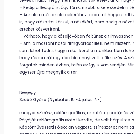
tévés kínálat megy, nem is látok sok esélyt arra, hogy j
– Pedig a Beugró is, úgy tűnik, inkább a kereskedelmi t
– Annak a műsornak a sikeréhez, azon túl, hogy rendkí
is, hogy alázattal készül, a nézőkért, nem pedig a néze
értéket közvetíteni.
– Várható, hogy a közeljövőben feltűnsz a filmvásznon 
– Ami a mostani hazai filmgyártást illeti, nem hiszem. N
sem lehet tudni, hogy mikor kerül a mozikba. Nem leh
hogy részemről egy darabig ennyi volt a filmezés. A 
forgatok minden évben, talán ez így is van rendjén. Min
egyszer újra megnyílik a tér.
Névjegy:
Szabó Győző (Nyírbátor, 1970. július 7.-)
magyar színész, reklámgrafikus, amatőr operatőr és v
Pályáját reklámgrafikusként kezdte, de volt bárpultos,
Képzőművészeti Főiskolán végzett, színészetet nem tanu