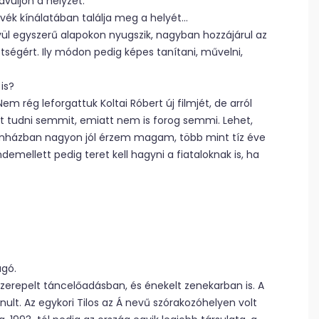
avuljon a helyzet.
évék kínálatában találja meg a helyét…
vül egyszerű alapokon nyugszik, nagyban hozzájárul az
ttségért. Ily módon pedig képes tanítani, művelni,
is?
em rég leforgattuk Koltai Róbert új filmjét, de arról
et tudni semmit, emiatt nem is forog semmi. Lehet,
színházban nagyon jól érzem magam, több mint tíz éve
demellett pedig teret kell hagyni a fiataloknak is, ha
ágó.
 szerepelt táncelőadásban, és énekelt zenekarban is. A
lt. Az egykori Tilos az Á nevű szórakozóhelyen volt