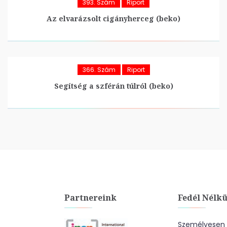
393. Szám
Riport
Az elvarázsolt cigányherceg (beko)
366. Szám
Riport
Segítség a szférán túlról (beko)
Partnereink
Fedél Nélkü
Személyesen a