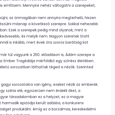
s említsem. Mennyire nehéz váltogatni a szerepeket,
bújni, az önmagában nem annyira megterhelő, hiszen
t készülni másnap a következő szerepre. Sokkal nehezebb
ban. Ezek a szerepek pedig mind olyanok, mint a
k kedvesebb, és melyik nem. Nagyon szeretek Stohl
annál is inkább, mert évek óta szoros barátság köt
már túl vagyunk a 250. előadáson is, Ádám szerepe a
az Ember Tragédiája mérföldkő egy színész életében.
 életű sorozatban láthattak téged a nézők. Szerinted
 gagyi sorozatokra van igény, ezeket nézik az emberek.
gy széria elé, egyszerűen nem érdekli őket, a
agyar társadalomban ez a helyzet, ez a magyar
t harmadik epizódja került adásba, a konkurens
tséget produkálni. Amíg ez a borzalmas, kereskedelmi