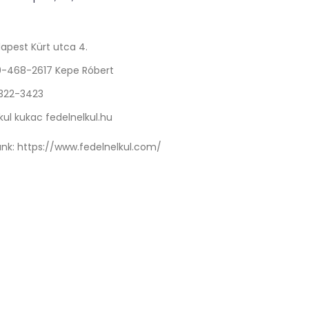
apest Kürt utca 4.
0-468-2617 Kepe Róbert
 322-3423
kul kukac fedelnelkul.hu
nk:
https://www.fedelnelkul.com/