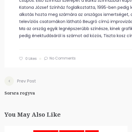
csapos. Első színházi szerepét a Bárka Színházban kapta
Katona József Színház foglalkoztatta, 1995-ben pedig l
alkotás hozta meg számára az országos ismertséget, d
televíziós csatornákon látható Beugró című improvizác
Ma az ország egyik legnépszerűbb színésze, kinek grafik
pedig énektudásáról is számot ad közös, Tiszta kosz c
No Comments
0
Likes
Prev Post
Sorsra rogyva
You May Also Like