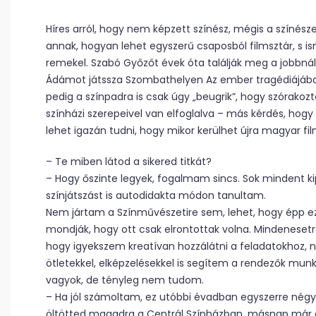
Híres arról, hogy nem képzett színész, mégis a színésze
annak, hogyan lehet egyszerű csaposból filmsztár, s is
remekel. Szabó Győzőt évek óta találják meg a jobbnál
Ádámot játssza Szombathelyen Az ember tragédiájában
pedig a színpadra is csak úgy „beugrik”, hogy szórak
színházi szerepeivel van elfoglalva – más kérdés, hog
lehet igazán tudni, hogy mikor kerülhet újra magyar fi
– Te miben látod a sikered titkát?
– Hogy őszinte legyek, fogalmam sincs. Sok mindent 
színjátszást is autodidakta módon tanultam.
Nem jártam a Színművészetire sem, lehet, hogy épp ez 
mondják, hogy ott csak elrontottak volna. Mindenesetr
hogy igyekszem kreatívan hozzálátni a feladatokhoz,
ötletekkel, elképzelésekkel is segítem a rendezők munká
vagyok, de tényleg nem tudom.
– Ha jól számoltam, ez utóbbi évadban egyszerre négy d
öltötted magadra a Centrál Színházban, másnap már 