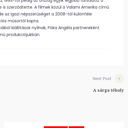
, 1993-tól pedig az ország egyik legjobb társulata, a
e is szerződtette. A filmek közül a Valami Amerika című
e az igazi népszerűséget a 2008-tól különféle
iós műsortól kapta.
áiból kiállítások nyílnak, Póka Angéla partnereként
ímű produkciójukban.
Next Post
A sárga téboly