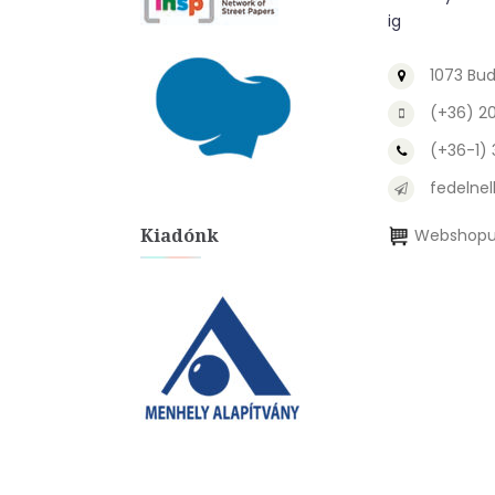
ig
1073 Bud
(+36) 2
(+36-1)
fedelnel
Kiadónk
Webshopu