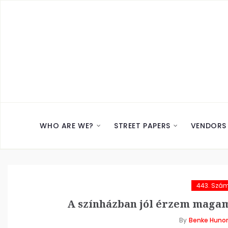
WHO ARE WE?
STREET PAPERS
VENDORS
443. Szá
A színházban jól érzem magam
By
Benke Hunor