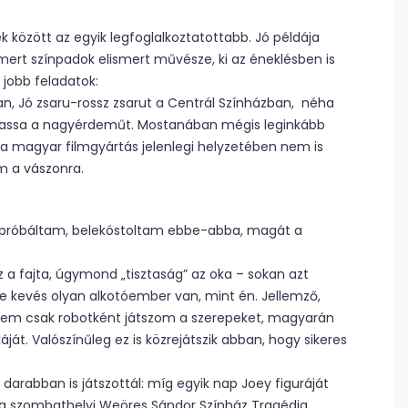
k között az egyik legfoglalkoztatottabb. Jó példája
mert színpadok elismert művésze, ki az éneklésben is
 jobb feladatok:
, Jó zsaru-rossz zsarut a Centrál Színházban, néha
oztassa a nagyérdeműt. Mostanában mégis leginkább
y a magyar filmgyártás jelenlegi helyzetében nem is
lm a vászonra.
kipróbáltam, belekóstoltam ebbe-abba, magát a
a fajta, úgymond „tisztaság” az oka – sokan azt
e kevés olyan alkotóember van, mint én. Jellemző,
 nem csak robotként játszom a szerepeket, magyarán
ját. Valószínűleg ez is közrejátszik abban, hogy sikeres
arabban is játszottál: míg egyik nap Joey figuráját
a szombathelyi Weöres Sándor Színház Tragédia