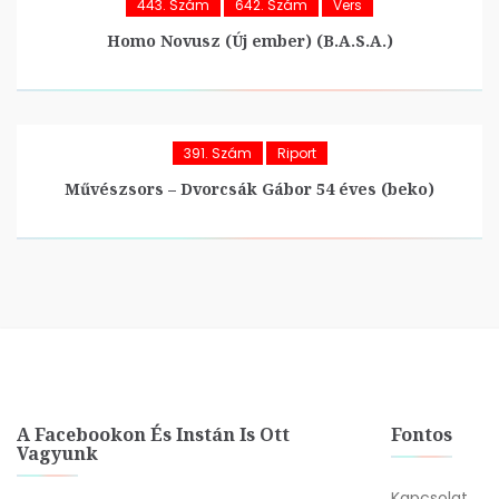
443. Szám
642. Szám
Vers
Homo Novusz (Új ember) (B.A.S.A.)
391. Szám
Riport
Művészsors – Dvorcsák Gábor 54 éves (beko)
A Facebookon És Instán Is Ott
Fontos
Vagyunk
Kapcsolat