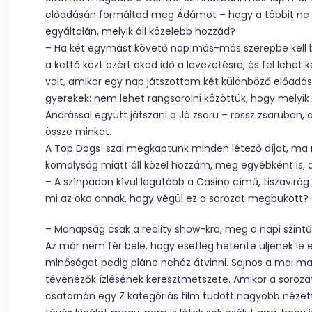
előadásán formáltad meg Ádámot – hogy a többit ne i
egyáltalán, melyik áll közelebb hozzád?
– Ha két egymást követő nap más-más szerepbe kell 
a kettő közt azért akad idő a levezetésre, és fel lehe
volt, amikor egy nap játszottam két különböző előadás
gyerekek: nem lehet rangsorolni közöttük, hogy melyi
Andrással együtt játszani a Jó zsaru – rossz zsaruban, 
össze minket.
A Top Dogs-szal megkaptunk minden létező díjat, ma 
komolyság miatt áll közel hozzám, meg egyébként is, 
– A színpadon kívül legutóbb a Casino című, tiszavirág
mi az oka annak, hogy végül ez a sorozat megbukott?
– Manapság csak a reality show-kra, meg a napi szintű
Az már nem fér bele, hogy esetleg hetente üljenek le e
minőséget pedig pláne nehéz átvinni. Sajnos a mai m
tévénézők ízlésének keresztmetszete. Amikor a soroza
csatornán egy Z kategóriás film tudott nagyobb nézet