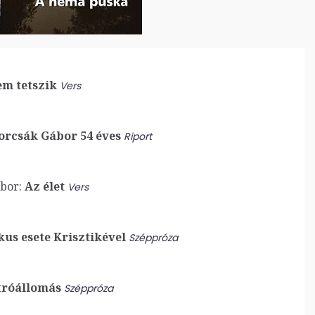
m tetszik
Vers
orcsák Gábor 54 éves
Riport
bor:
Az élet
Vers
s esete Krisztikével
Széppróza
róállomás
Széppróza