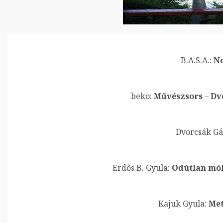
B.A.S.A.:
Ne
beko:
Művészsors – Dv
Dvorcsák Gá
Erdős B. Gyula:
Odútlan móku
Kajuk Gyula:
Met