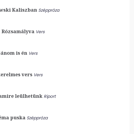
wski Kaliszban
Széppróza
:
Rózsamályva
Vers
ánom is én
Vers
erelmes vers
Vers
 amire leülhetünk
Riport
éma puska
Széppróza