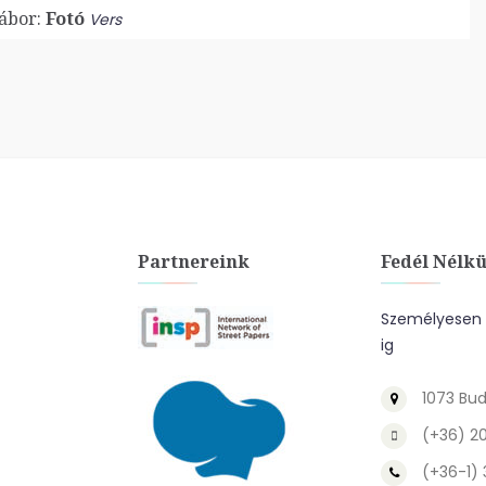
ábor:
Fotó
Vers
Partnereink
Fedél Nélkü
Személyesen a
ig
1073 Bud
(+36) 2
(+36-1)