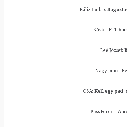
Káliz Endre:
Bogusla
Kővári K. Tibor
Leé József:
B
Nagy János:
Sz
OSA:
Kell egy pad,
Pass Ferenc:
A n