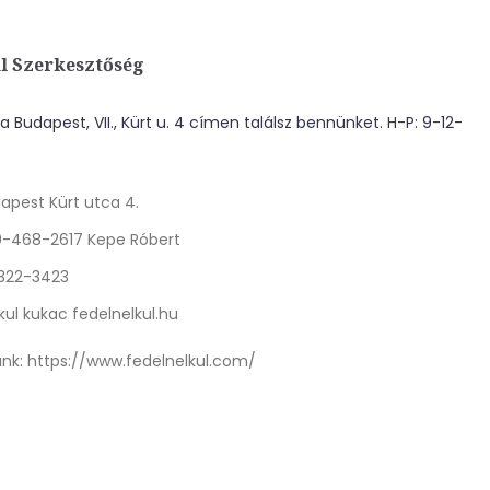
l Szerkesztőség
 Budapest, VII., Kürt u. 4 címen találsz bennünket. H-P: 9-12-
apest Kürt utca 4.
0-468-2617 Kepe Róbert
 322-3423
kul kukac fedelnelkul.hu
nk:
https://www.fedelnelkul.com/