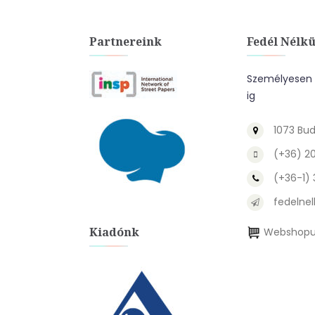
Partnereink
Fedél Nélkü
Személyesen a
ig
1073 Bud
(+36) 2
(+36-1)
fedelnel
Kiadónk
Webshopu