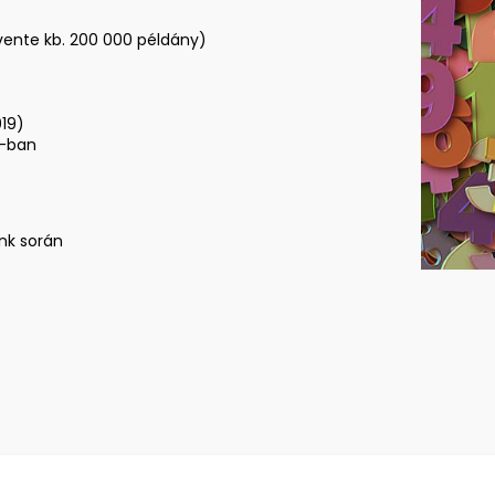
vente kb. 200 000 példány)
019)
8-ban
nk során