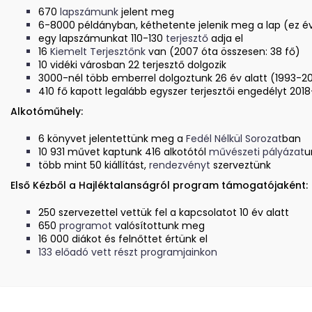
670
lapszámunk
jelent meg
6-8000 példányban, kéthetente jelenik meg a lap (ez é
egy lapszámunkat 110-130
terjesztő
adja el
16
Kiemelt Terjesztőnk
van (2007 óta összesen: 38 fő)
10 vidéki városban 22 terjesztő dolgozik
3000-nél több emberrel dolgoztunk 26 év alatt (1993-2
410 fő kapott legalább egyszer terjesztői engedélyt 201
Alkotóműhely:
6 könyvet jelentettünk meg a
Fedél Nélkül Sorozat
ban
10 931 művet kaptunk 416 alkotótól
művészeti pályázat
u
több mint 50 kiállítást,
rendezvényt
szerveztünk
Első Kézből a Hajléktalanságról program támogatójaként:
250 szervezettel vettük fel a kapcsolatot 10 év alatt
650
programot
valósítottunk meg
16 000 diákot és felnőttet értünk el
133 előadó vett részt programjainkon