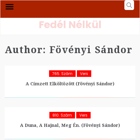
Fedél Nélkül
Author:
Fövényi Sándor
765. Szám
Vers
A Címzett Elköltözött (Fövényi Sándor)
810. Szám
Vers
A Duna, A Hajnal, Meg Én. (Fövényi Sándor)