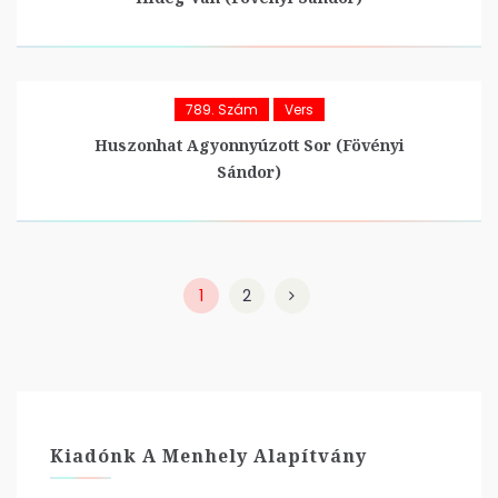
789. Szám
Vers
Huszonhat Agyonnyúzott Sor (Fövényi
Sándor)
1
2
Kiadónk A Menhely Alapítvány