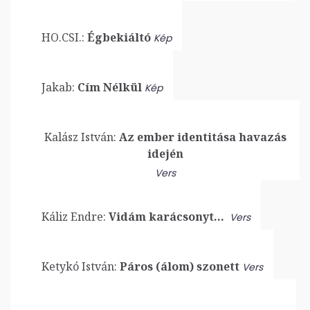
HO.CSI.:
Égbekiáltó
Kép
Jakab:
Cím Nélkül
Kép
Kalász István:
Az ember identitása havazás
idején
Vers
Káliz Endre:
Vidám karácsonyt…
Vers
Ketykó István:
Páros (álom) szonett
Vers