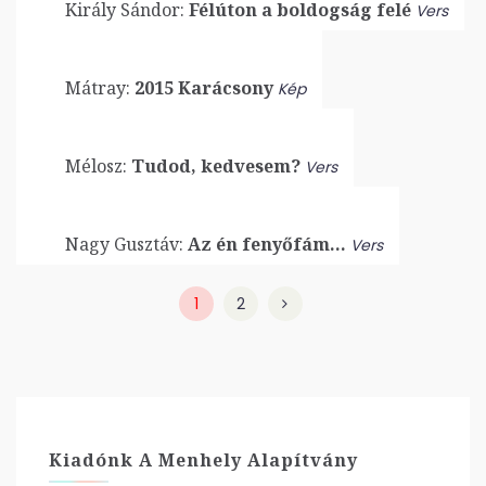
Király Sándor:
Félúton a boldogság felé
Vers
Mátray:
2015 Karácsony
Kép
Mélosz:
Tudod, kedvesem?
Vers
Nagy Gusztáv:
Az én fenyőfám…
Vers
1
2
Kiadónk A Menhely Alapítvány