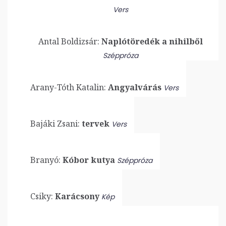
Vers
Antal Boldizsár:
Naplótöredék a nihilből
Széppróza
Arany-Tóth Katalin:
Angyalvárás
Vers
Bajáki Zsani:
tervek
Vers
Branyó:
Kóbor kutya
Széppróza
Csiky:
Karácsony
Kép