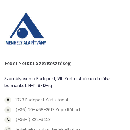
Fedél Nélkül Szerkesztőség
Személyesen a Budapest, VII., Kürt u. 4 címen találsz
bennünket. H-P: 9-12-ig
1073 Budapest Kürt utca 4.
(+36) 20-468-2617 Kepe Róbert
(+36-1) 322-3423
fedelnelkul kukac fedelnelkul.hu