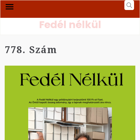
Fedél nélkül
778. Szám