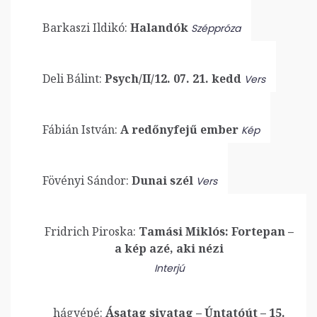
Barkaszi Ildikó:
Halandók
Széppróza
Deli Bálint:
Psych/II/12. 07. 21. kedd
Vers
Fábián István:
A redőnyfejű ember
Kép
Fövényi Sándor:
Dunai szél
Vers
Fridrich Piroska:
Tamási Miklós: Fortepan –
a kép azé, aki nézi
Interjú
hágyépé:
Ásatag sivatag – Úntatóút – 15.