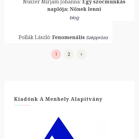
Nuszer Mirjam Johanna:
Egy szocmunkás
naplója: Nőnek lenni
blog
Pollák László:
Fenomenális
Széppróza
1
2
Kiadónk A Menhely Alapítvány