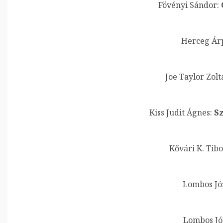
Fövényi Sándor:
Herceg Ár
Joe Taylor Zolt
Kiss Judit Ágnes:
Sz
Kővári K. Tibo
Lombos Józ
Lombos Jó