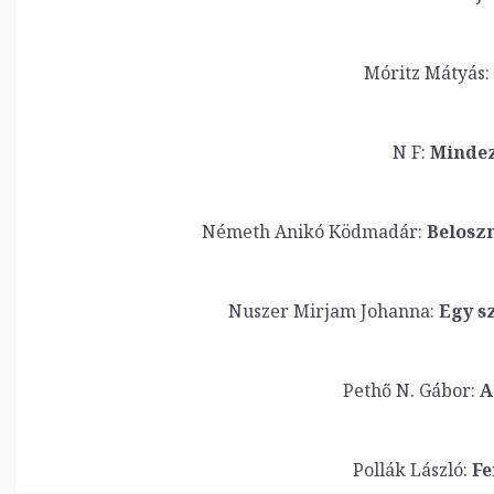
Móritz Mátyás:
N F:
Mindez
Németh Anikó Ködmadár:
Beloszn
Nuszer Mirjam Johanna:
Egy s
Pethő N. Gábor:
A
Pollák László:
Fe