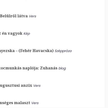
Belülről látva
Vers
 én vagyok
Kép
yezska – (Fehér Havacska)
Széppróza
zocmunkás naplója: Zuhanás
blog
ugusztusi anzix
Vers
nséges malaszt
Vers