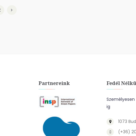
2
Partnereink
Fedél Nélkü
Személyesen a
ig
1073 Bud
(+36) 2