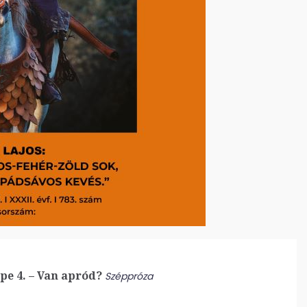
e 4. – Van apród?
Széppróza