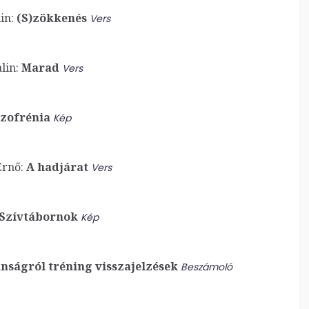
in:
(S)zökkenés
Vers
lin:
Marad
Vers
zofrénia
Kép
Ernő:
A hadjárat
Vers
Szívtábornok
Kép
anságról tréning visszajelzések
Beszámoló