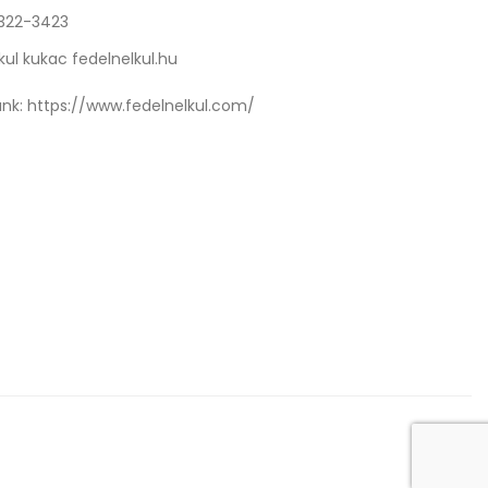
 322-3423
kul kukac fedelnelkul.hu
nk:
https://www.fedelnelkul.com/