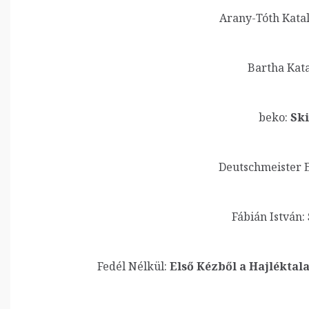
Arany-Tóth Katal
Bartha Kata
beko:
Ski
Deutschmeister 
Fábián István:
Fedél Nélkül:
Első Kézből a Hajléktal