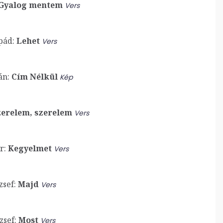
Gyalog mentem
Vers
pád:
Lehet
Vers
án:
Cím Nélkül
Kép
erelem, szerelem
Vers
r:
Kegyelmet
Vers
sef:
Majd
Vers
zsef:
Most
Vers