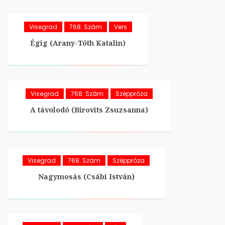
Visegrad
768. Szám
Vers
Égig (Arany-Tóth Katalin)
Visegrad
768. Szám
Széppróza
A távolodó (Birovits Zsuzsanna)
Visegrad
768. Szám
Széppróza
Nagymosás (Csábi István)