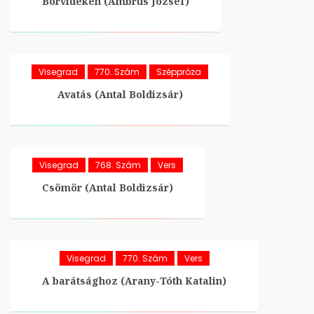
Borvidéken (Ambrus József)
Visegrad
770. Szám
Széppróza
Avatás (Antal Boldizsár)
Visegrad
768. Szám
Vers
Csömör (Antal Boldizsár)
Visegrad
770. Szám
Vers
A barátsághoz (Arany-Tóth Katalin)