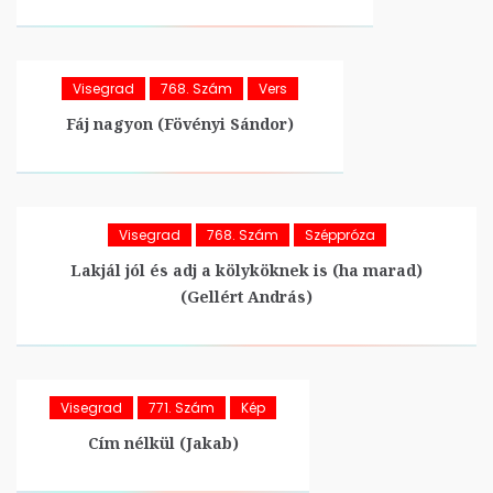
Visegrad
768. Szám
Vers
Fáj nagyon (Fövényi Sándor)
Visegrad
768. Szám
Széppróza
Lakjál jól és adj a kölyköknek is (ha marad)
(Gellért András)
Visegrad
771. Szám
Kép
Cím nélkül (Jakab)