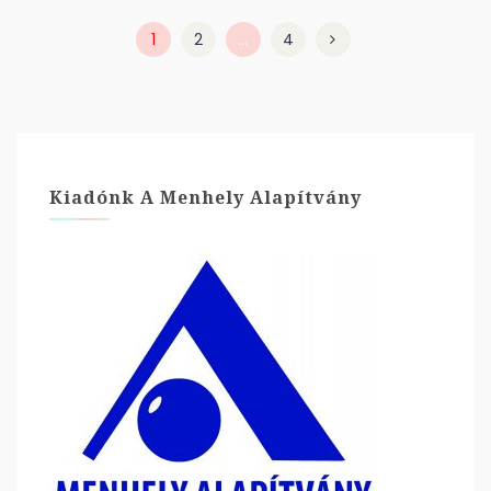
1
2
…
4
Kiadónk A Menhely Alapítvány