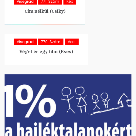
Visegrad
771. Szám
Kép
Cím nélkül (Csiky)
Visegrad
770. Szám
Vers
Véget ér egy film (Eses)