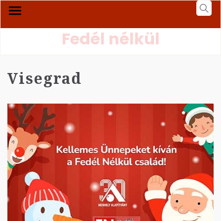
Fedél nélkül
Visegrad