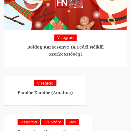
Visegrad
Boldog Karácsonyt! (A Fedél Nélkül
Szerkesztőség)
Visegrad
Pandúr Kandúr (Amalina)
Visegrad
771. Szám
Vers