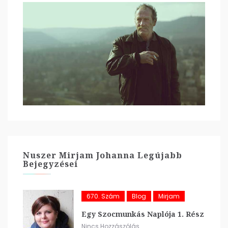
Nuszer Mirjam Johanna Legújabb
Bejegyzései
670. Szám
Blog
Mirjam
Egy Szocmunkás Naplója 1. Rész
Nincs Hozzászólás