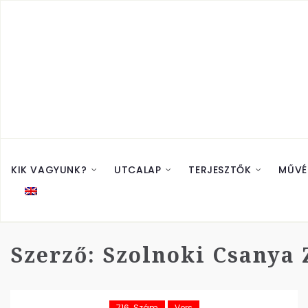
KIK VAGYUNK?
UTCALAP
TERJESZTŐK
MŰVÉ
Szerző:
Szolnoki Csanya 
716. Szám
Vers