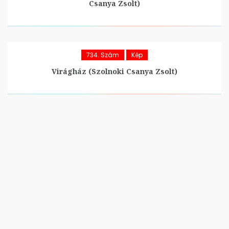
Csanya Zsolt)
734. Szám
Kép
Virágház (Szolnoki Csanya Zsolt)