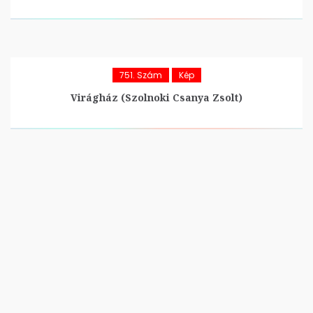
751. Szám
Kép
Virágház (Szolnoki Csanya Zsolt)