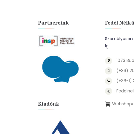
Partnereink
Fedél Nélkü
Személyesen A
Ig
1073 Bud
(+36) 2
(+36-1)
Fedelnel
Kiadónk
Webshopu