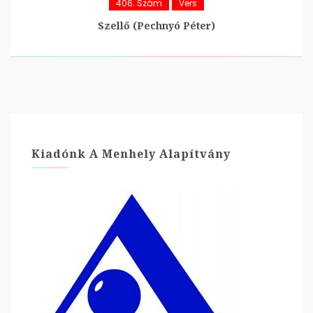
406. Szám
Vers
Szellő (Pechnyó Péter)
Kiadónk A Menhely Alapítvány