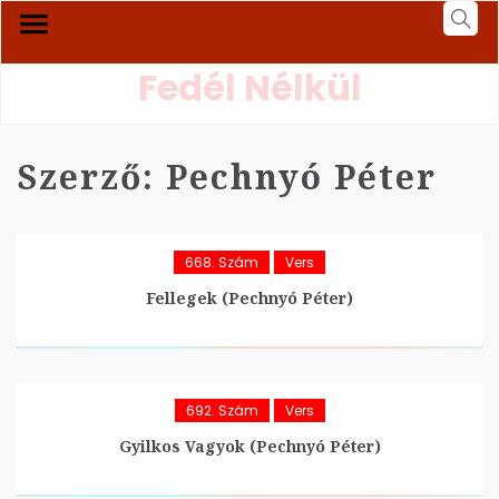
Fedél Nélkül
Szerző:
Pechnyó Péter
668. Szám
Vers
Fellegek (Pechnyó Péter)
692. Szám
Vers
Gyilkos Vagyok (Pechnyó Péter)