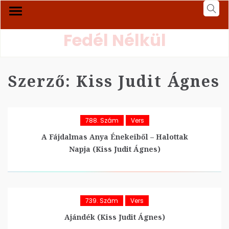
Fedél Nélkül
Szerző:
Kiss Judit Ágnes
788. Szám
Vers
A Fájdalmas Anya Énekeiből – Halottak
Napja (Kiss Judit Ágnes)
739. Szám
Vers
Ajándék (Kiss Judit Ágnes)