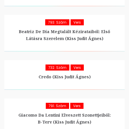
793. Szám
Vers
Beatriz De Día Megtalált Kézirataiból: Első
Látásra Szerelem (Kiss Judit Ágnes)
732. Szám
Vers
Credo (Kiss Judit Ágnes)
791. Szám
Vers
Giacomo Da Lentini Elveszett Szonettjeiből:
B-Terv (Kiss Judit Ágnes)