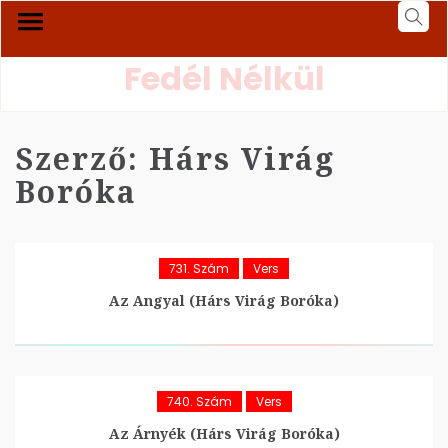
Fedél Nélkül
Szerző:
Hárs Virág
Boróka
731. Szám
Vers
Az Angyal (Hárs Virág Boróka)
740. Szám
Vers
Az Árnyék (Hárs Virág Boróka)