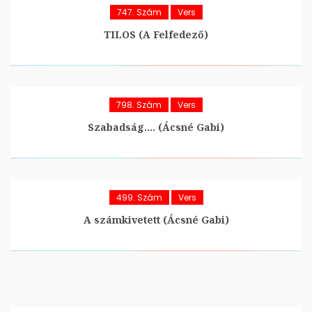
747. Szám
Vers
TILOS (A Felfedező)
798. Szám
Vers
Szabadság…. (Ácsné Gabi)
499. Szám
Vers
A számkivetett (Ácsné Gabi)