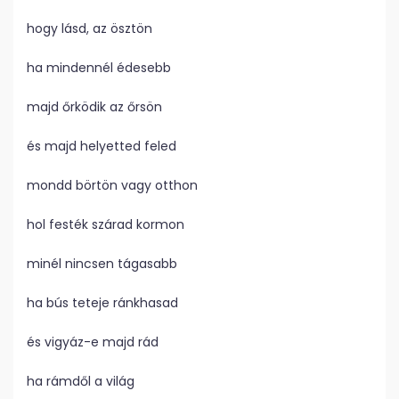
hogy lásd, az ösztön
ha mindennél édesebb
majd őrködik az őrsön
és majd helyetted feled
mondd börtön vagy otthon
hol festék szárad kormon
minél nincsen tágasabb
ha bús teteje ránkhasad
és vigyáz-e majd rád
ha rámdől a világ