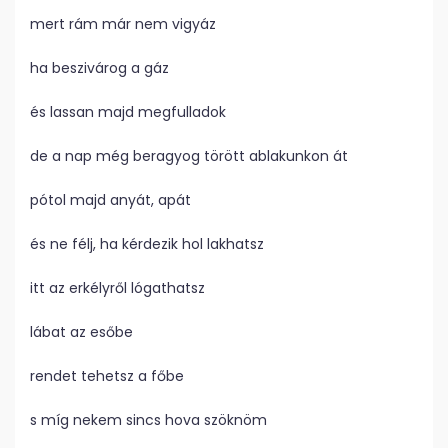
mert rám már nem vigyáz
ha beszivárog a gáz
és lassan majd megfulladok
de a nap még beragyog törött ablakunkon át
pótol majd anyát, apát
és ne félj, ha kérdezik hol lakhatsz
itt az erkélyről lógathatsz
lábat az esőbe
rendet tehetsz a főbe
s míg nekem sincs hova szöknöm