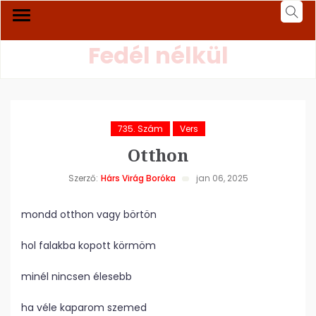
Fedél nélkül
735. Szám
Vers
Otthon
Szerző:
Hárs Virág Boróka
jan 06, 2025
mondd otthon vagy börtön
hol falakba kopott körmöm
minél nincsen élesebb
ha véle kaparom szemed