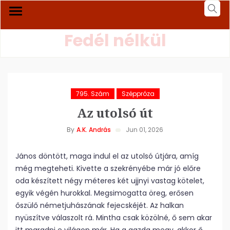
Fedél nélkül
795. Szám
Széppróza
Az utolsó út
By
A.K. András
Jun 01, 2026
János döntött, maga indul el az utolsó útjára, amíg
még megteheti. Kivette a szekrényébe már jó előre
oda készített négy méteres két ujjnyi vastag kötelet,
egyik végén hurokkal. Megsimogatta öreg, erősen
őszülő németjuhászának fejecskéjét. Az halkan
nyüszítve válaszolt rá. Mintha csak közölné, ő sem akar