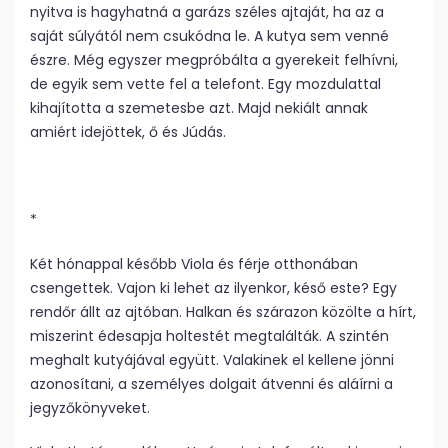
nyitva is hagyhatná a garázs széles ajtaját, ha az a
saját súlyától nem csukódna le. A kutya sem venné
észre. Még egyszer megpróbálta a gyerekeit felhívni,
de egyik sem vette fel a telefont. Egy mozdulattal
kihajította a szemetesbe azt. Majd nekiált annak
amiért idejöttek, ő és Júdás.
*
Két hónappal később Viola és férje otthonában
csengettek. Vajon ki lehet az ilyenkor, késő este? Egy
rendőr állt az ajtóban. Halkan és szárazon közölte a hírt,
miszerint édesapja holtestét megtalálták. A szintén
meghalt kutyájával együtt. Valakinek el kellene jönni
azonosítani, a személyes dolgait átvenni és aláírni a
jegyzőkönyveket.