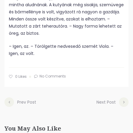
mintha aludnának. A kutyának még sisakja, szemüvege
és bőrmellénye is volt, vigyázott rá nagyon a gazdája.
Minden össze volt készítve, azokat is elhoztam. –
Mutatott a zárt teherautóra. – Nagy forma lehetett az
öreg, az biztos.
– Igen, az. – Törölgette nedvesedő szemét Viola. –
Igen, az volt.
No Comments
0
Likes
Prev Post
Next Post
You May Also Like