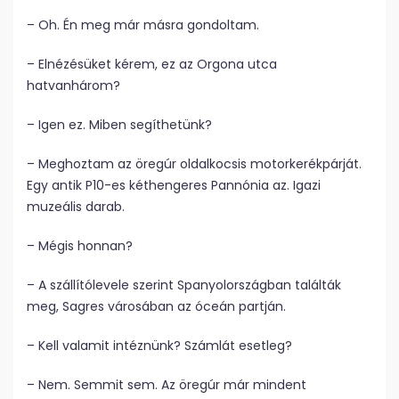
– Oh. Én meg már másra gondoltam.
– Elnézésüket kérem, ez az Orgona utca
hatvanhárom?
– Igen ez. Miben segíthetünk?
– Meghoztam az öregúr oldalkocsis motorkerékpárját.
Egy antik P10-es kéthengeres Pannónia az. Igazi
muzeális darab.
– Mégis honnan?
– A szállítólevele szerint Spanyolországban találták
meg, Sagres városában az óceán partján.
– Kell valamit intéznünk? Számlát esetleg?
– Nem. Semmit sem. Az öregúr már mindent