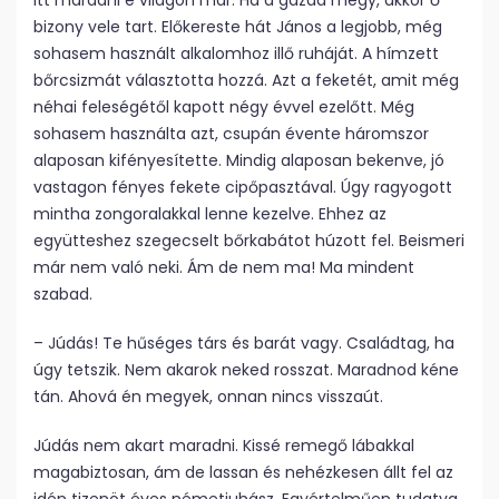
itt maradni e világon már. Ha a gazda megy, akkor ő
bizony vele tart. Előkereste hát János a legjobb, még
sohasem használt alkalomhoz illő ruháját. A hímzett
bőrcsizmát választotta hozzá. Azt a feketét, amit még
néhai feleségétől kapott négy évvel ezelőtt. Még
sohasem használta azt, csupán évente háromszor
alaposan kifényesítette. Mindig alaposan bekenve, jó
vastagon fényes fekete cipőpasztával. Úgy ragyogott
mintha zongoralakkal lenne kezelve. Ehhez az
együtteshez szegecselt bőrkabátot húzott fel. Beismeri
már nem való neki. Ám de nem ma! Ma mindent
szabad.
– Júdás! Te hűséges társ és barát vagy. Családtag, ha
úgy tetszik. Nem akarok neked rosszat. Maradnod kéne
tán. Ahová én megyek, onnan nincs visszaút.
Júdás nem akart maradni. Kissé remegő lábakkal
magabiztosan, ám de lassan és nehézkesen állt fel az