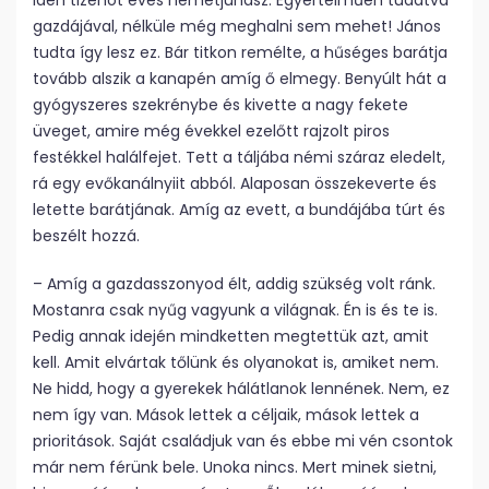
idén tizenöt éves németjuhász. Egyértelműen tudatva
gazdájával, nélküle még meghalni sem mehet! János
tudta így lesz ez. Bár titkon remélte, a hűséges barátja
tovább alszik a kanapén amíg ő elmegy. Benyúlt hát a
gyógyszeres szekrénybe és kivette a nagy fekete
üveget, amire még évekkel ezelőtt rajzolt piros
festékkel halálfejet. Tett a táljába némi száraz eledelt,
rá egy evőkanálnyiit abból. Alaposan összekeverte és
letette barátjának. Amíg az evett, a bundájába túrt és
beszélt hozzá.
– Amíg a gazdasszonyod élt, addig szükség volt ránk.
Mostanra csak nyűg vagyunk a világnak. Én is és te is.
Pedig annak idején mindketten megtettük azt, amit
kell. Amit elvártak tőlünk és olyanokat is, amiket nem.
Ne hidd, hogy a gyerekek hálátlanok lennének. Nem, ez
nem így van. Mások lettek a céljaik, mások lettek a
prioritások. Saját családjuk van és ebbe mi vén csontok
már nem férünk bele. Unoka nincs. Mert minek sietni,