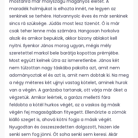
mostanra már molyszagú magányos életét. A
maradék holmijukat is elhozta innét, ne legyen az
senkinek se terhére. Hatvannyolc éves és már senkinek
sincs rá szüksége. Júdás most lesz tizenöt. Ő is már
csak teher lenne más számára. Hangosan horkolva
alszik és amikor bepukizik, akkor bizony ablakot kell
nyitni. Ilyenkor János morog ugyan, mégis mély
szeretettel markol bele barátja kopottas prémjébe.
Most együtt kelnek útra az ismeretlenbe. János két
nem túlzottan nagy táskába pakolta azt, amit nem
adományoztak el és azt is, amit nem dobtak ki. Na meg
a négy méteres két ujjnyi vastag kötelet, aminek hurok
van a végén. A garázsba tartanak, ott várja már őket a
végzetük. Amikor leértek, a garázs melletti fára
feldobta a kötél hurkos végét, az a vaskos ág másik
végén fej magaságában fityegett. Ellenőrizte a zömök
kiálló szeget is, ahová kötni fogja a másik végét.
Nyugodtan és összeszedetten dolgozott, hiszen ide
senki sem fog jönni. Őt soha senki sem keresi. Akár