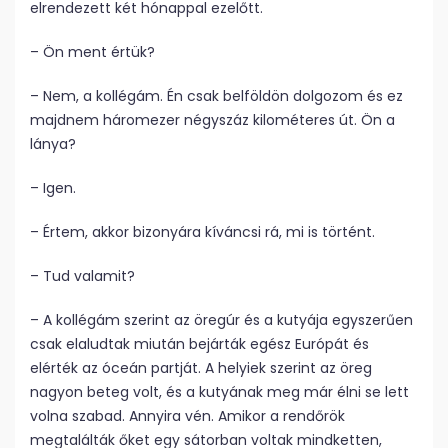
elrendezett két hónappal ezelőtt.
– Ön ment értük?
– Nem, a kollégám. Én csak belföldön dolgozom és ez
majdnem háromezer négyszáz kilométeres út. Ön a
lánya?
– Igen.
– Értem, akkor bizonyára kíváncsi rá, mi is történt.
– Tud valamit?
– A kollégám szerint az öregúr és a kutyája egyszerűen
csak elaludtak miután bejárták egész Európát és
elérték az óceán partját. A helyiek szerint az öreg
nagyon beteg volt, és a kutyának meg már élni se lett
volna szabad. Annyira vén. Amikor a rendőrök
megtalálták őket egy sátorban voltak mindketten,