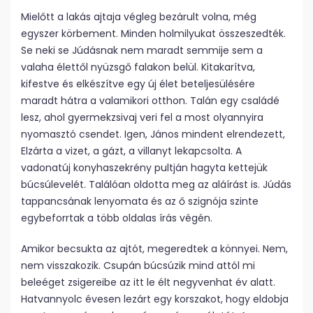
Mielőtt a lakás ajtaja végleg bezárult volna, még
egyszer körbement. Minden holmilyukat összeszedték.
Se neki se Júdásnak nem maradt semmije sem a
valaha élettől nyüzsgő falakon belül. Kitakarítva,
kifestve és elkészítve egy új élet beteljesülésére
maradt hátra a valamikori otthon. Talán egy családé
lesz, ahol gyermekzsivaj veri fel a most olyannyira
nyomasztó csendet. Igen, János mindent elrendezett,
Elzárta a vizet, a gázt, a villanyt lekapcsolta. A
vadonatúj konyhaszekrény pultján hagyta kettejük
búcsúlevelét. Találóan oldotta meg az aláírást is. Júdás
tappancsának lenyomata és az ő szignója szinte
egybeforrtak a több oldalas írás végén.
Amikor becsukta az ajtót, megeredtek a könnyei. Nem,
nem visszakozik. Csupán búcsúzik mind attól mi
beleéget zsigereibe az itt le élt negyvenhat év alatt.
Hatvannyolc évesen lezárt egy korszakot, hogy eldobja