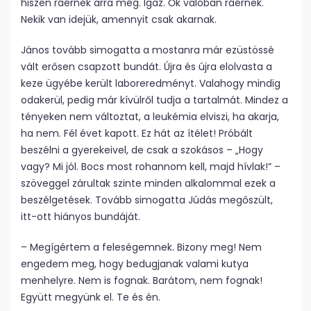
hiszen ráérnek arra még. Igaz. Ők valóban ráérnek.
Nekik van idejük, amennyit csak akarnak.
János tovább simogatta a mostanra már ezüstössé
vált erősen csapzott bundát. Újra és újra elolvasta a
keze ügyébe került laboreredményt. Valahogy mindig
odakerül, pedig már kívülről tudja a tartalmát. Mindez a
tényeken nem változtat, a leukémia elviszi, ha akarja,
ha nem. Fél évet kapott. Ez hát az ítélet! Próbált
beszélni a gyerekeivel, de csak a szokásos – „Hogy
vagy? Mi jól. Bocs most rohannom kell, majd hívlak!” –
szöveggel zárultak szinte minden alkalommal ezek a
beszélgetések. Tovább simogatta Júdás megőszült,
itt-ott hiányos bundáját.
– Megígértem a feleségemnek. Bizony meg! Nem
engedem meg, hogy bedugjanak valami kutya
menhelyre. Nem is fognak. Barátom, nem fognak!
Együtt megyünk el. Te és én.