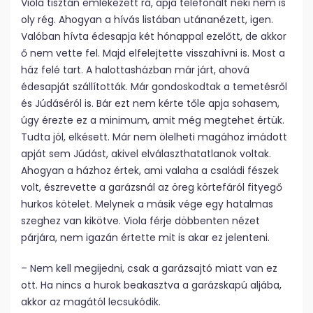
Viola tisztán emlékezett rá, apja telefonált neki nem is
oly rég. Ahogyan a hívás listában utánanézett, igen.
Valóban hívta édesapja két hónappal ezelőtt, de akkor
ő nem vette fel. Majd elfelejtette visszahívni is. Most a
ház felé tart. A halottasházban már járt, ahová
édesapját szállították. Már gondoskodtak a temetésről
és Júdáséról is. Bár ezt nem kérte tőle apja sohasem,
úgy érezte ez a minimum, amit még megtehet értük.
Tudta jól, elkésett. Már nem ölelheti magához imádott
apját sem Júdást, akivel elválaszthatatlanok voltak.
Ahogyan a házhoz értek, ami valaha a családi fészek
volt, észrevette a garázsnál az öreg körtefáról fityegő
hurkos kötelet. Melynek a másik vége egy hatalmas
szeghez van kikötve. Viola férje döbbenten nézet
párjára, nem igazán értette mit is akar ez jelenteni.
– Nem kell megijedni, csak a garázsajtó miatt van ez
ott. Ha nincs a hurok beakasztva a garázskapú aljába,
akkor az magától lecsukódik.