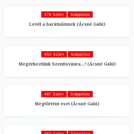
479. Szám
Széppróza
Levél a barátnőmnek (Ácsné Gabi)
450. Szám
Széppróza
Megérkeztünk Szentisvánra…! (Ácsné Gabi)
487. Szám
Széppróza
Megtörtént eset (Ácsné Gabi)
469. Szám
Széppróza