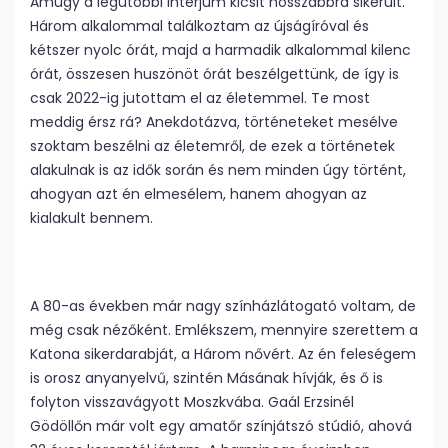
Amúgy a legutóbbi interjúm kicsit hosszabbra sikerült.
Három alkalommal találkoztam az újságíróval és
kétszer nyolc órát, majd a harmadik alkalommal kilenc
órát, összesen huszönöt órát beszélgettünk, de így is
csak 2022-ig jutottam el az életemmel. Te most
meddig érsz rá? Anekdotázva, történeteket mesélve
szoktam beszélni az életemről, de ezek a történetek
alakulnak is az idők során és nem minden úgy történt,
ahogyan azt én elmesélem, hanem ahogyan az
kialakult bennem.
A 80-as években már nagy színházlátogató voltam, de
még csak nézőként. Emlékszem, mennyire szerettem a
Katona sikerdarabját, a Három nővért. Az én feleségem
is orosz anyanyelvű, szintén Másának hívják, és ő is
folyton visszavágyott Moszkvába. Gaál Erzsinél
Gödöllőn már volt egy amatőr színjátszó stúdió, ahová