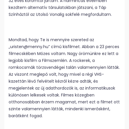
32 éves koromtól jártam. A harmincas éveimben
kezdtem alternatív társulatokban játszani, a Táp
Színháztól az Utolsó Vonalig sokfelé megfordultam.
Mondtad, hogy Te is mennyire szereted az
„uristen@menny.hu” című kisfilmet. Abban a 23 perces
filmecskében Mózes voltam. Nagy örömünkre ez lett a
legjobb kisfilm a Filmszemlén. A rockerek, a
romkocsmák törzsvendégei talán valamennyien látták.
Az viszont meglepő volt, hogy mivel a régi VHS-
kazettán lévő felvételt kézről kézre adták, és
megjelentek az új adathordozók is, az informatikusok
különösen lelkesek voltak. Filmes közegben
otthonosabban érzem magamat, mert ezt a filmet ott
szinte valamennyien látták, mindenki ismerősként,
barátként fogad.