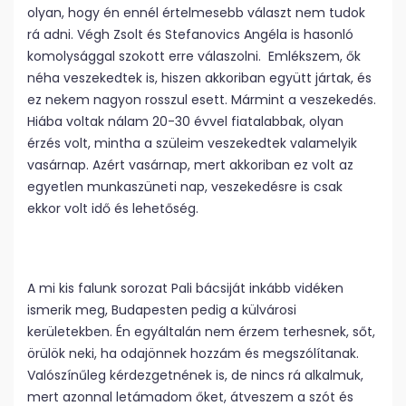
olyan, hogy én ennél értelmesebb választ nem tudok
rá adni. Végh Zsolt és Stefanovics Angéla is hasonló
komolysággal szokott erre válaszolni. Emlékszem, ők
néha veszekedtek is, hiszen akkoriban együtt jártak, és
ez nekem nagyon rosszul esett. Mármint a veszekedés.
Hiába voltak nálam 20-30 évvel fiatalabbak, olyan
érzés volt, mintha a szüleim veszekedtek valamelyik
vasárnap. Azért vasárnap, mert akkoriban ez volt az
egyetlen munkaszüneti nap, veszekedésre is csak
ekkor volt idő és lehetőség.
A mi kis falunk sorozat Pali bácsiját inkább vidéken
ismerik meg, Budapesten pedig a külvárosi
kerületekben. Én egyáltalán nem érzem terhesnek, sőt,
örülök neki, ha odajönnek hozzám és megszólítanak.
Valószínűleg kérdezgetnének is, de nincs rá alkalmuk,
mert azonnal letámadom őket, átveszem a szót és