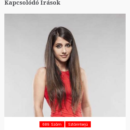
Kapcsolódó Írások
689. Szám
Sztárinterjú