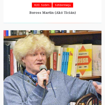
620. Szám
Sztárinterjú
Boross Martin (Akó Tícián)