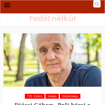
Fedél nélkül
725. Szám
Interjú
Sztárinterjú
Dióssi Gábor: „Pali bácsi a