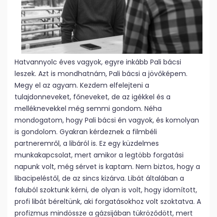
Hatvannyolc éves vagyok, egyre inkább Pali bácsi
leszek. Azt is mondhatnám, Pali bácsi a jövőképem.
Megy el az agyam. Kezdem elfelejteni a
tulajdonneveket, főneveket, de az igékkel és a
melléknevekkel még semmi gondom. Néha
mondogatom, hogy Pali bácsi én vagyok, és komolyan
is gondolom. Gyakran kérdeznek a filmbéli
partneremről, a libáról is. Ez egy küzdelmes
munkakapcsolat, mert amikor a legtöbb forgatási
napunk volt, még sérvet is kaptam. Nem biztos, hogy a
libacipeléstől, de az sincs kizárva. Libát általában a
faluból szoktunk kérni, de olyan is volt, hogy idomított,
profi libát béreltünk, aki forgatásokhoz volt szoktatva. A
profizmus mindössze a gázsijában tükröződött, mert