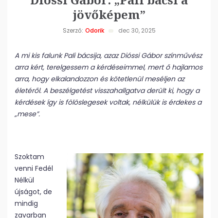
jövőképem”
Szerző:
Odorik
dec 30, 2025
A mi kis falunk Pali bácsija, azaz Dióssi Gábor színművész
arra kért, terelgessem a kérdéseimmel, mert ő hajlamos
arra, hogy elkalandozzon és kötetlenül meséljen az
életéről. A beszélgetést visszahallgatva derült ki, hogy a
kérdések így is fölöslegesek voltak, nélkülük is érdekes a
„mese”.
Szoktam
venni Fedél
Nélkül
újságot, de
mindig
zavarban