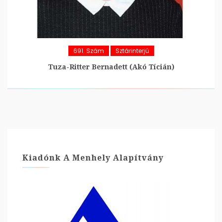
691. Szám
Sztárinterjú
Tuza-Ritter Bernadett (Akó Tícián)
Kiadónk A Menhely Alapítvány