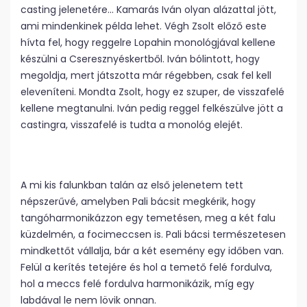
casting jelenetére… Kamarás Iván olyan alázattal jött,
ami mindenkinek példa lehet. Végh Zsolt előző este
hívta fel, hogy reggelre Lopahin monológjával kellene
készülni a Cseresznyéskertből. Iván bólintott, hogy
megoldja, mert játszotta már régebben, csak fel kell
eleveníteni. Mondta Zsolt, hogy ez szuper, de visszafelé
kellene megtanulni. Iván pedig reggel felkészülve jött a
castingra, visszafelé is tudta a monológ elejét.
A mi kis falunkban talán az első jelenetem tett
népszerűvé, amelyben Pali bácsit megkérik, hogy
tangóharmonikázzon egy temetésen, meg a két falu
küzdelmén, a focimeccsen is. Pali bácsi természetesen
mindkettőt vállalja, bár a két esemény egy időben van.
Felül a kerítés tetejére és hol a temető felé fordulva,
hol a meccs felé fordulva harmonikázik, míg egy
labdával le nem lövik onnan.