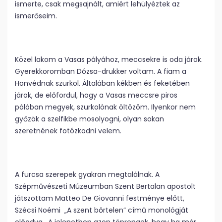
ismerte, csak megsajnált, amiért lehülyéztek az
ismerőseim.
Közel lakom a Vasas pályához, meccsekre is oda járok.
Gyerekkoromban Dózsa-drukker voltam. A fiam a
Honvédnak szurkol. Általában kékben és feketében
járok, de előfordul, hogy a Vasas meccsre piros
pólóban megyek, szurkolónak öltözöm. Ilyenkor nem
győzök a szelfikbe mosolyogni, olyan sokan
szeretnének fotózkodni velem.
A furcsa szerepek gyakran megtalálnak. A
Szépművészeti Múzeumban Szent Bertalan apostolt
játszottam Matteo De Giovanni festménye előtt,
Szécsi Noémi „A szent bőrtelen” című monológját