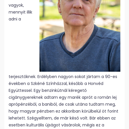
vagyok,
mennyit illik
adni a
terjesztőknek. Erdélyben nagyon sokat jártam a 90-es
években a Szkéné Színházzal, később a Honvéd
Együttessel. Egy benzinkútnál kéregető
cigánygyereknek adtam egy marék aprót a román lej
aprópénzéből, a baniból, de csak utána tudtam meg,
hogy magyar pénzben ez akkoriban körülbelül öt forint
lehetett. Szégyelltem, de már késő volt. Bár ebben az
esetben kulturális újságot vásárolok, mégis ez a