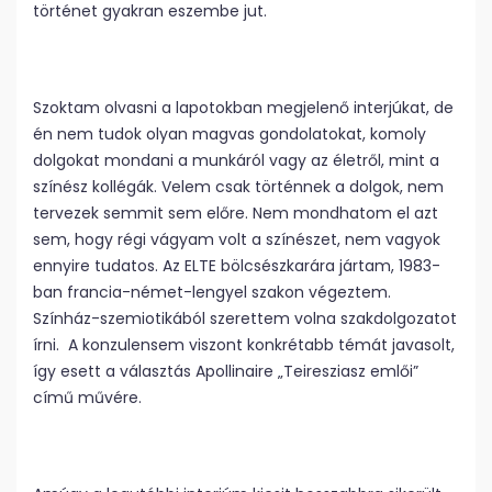
történet gyakran eszembe jut.
Szoktam olvasni a lapotokban megjelenő interjúkat, de
én nem tudok olyan magvas gondolatokat, komoly
dolgokat mondani a munkáról vagy az életről, mint a
színész kollégák. Velem csak történnek a dolgok, nem
tervezek semmit sem előre. Nem mondhatom el azt
sem, hogy régi vágyam volt a színészet, nem vagyok
ennyire tudatos. Az ELTE bölcsészkarára jártam, 1983-
ban francia-német-lengyel szakon végeztem.
Színház-szemiotikából szerettem volna szakdolgozatot
írni. A konzulensem viszont konkrétabb témát javasolt,
így esett a választás Apollinaire „Teiresziasz emlői”
című művére.