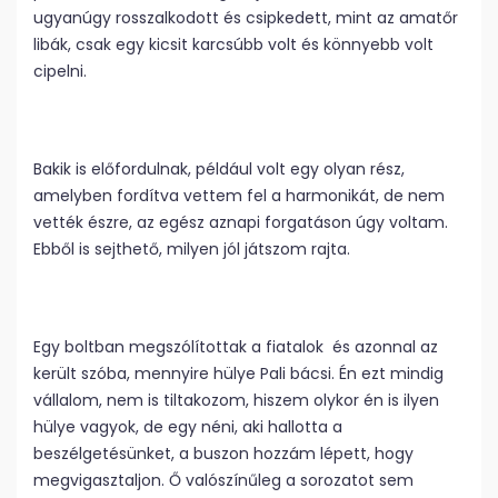
ugyanúgy rosszalkodott és csipkedett, mint az amatőr
libák, csak egy kicsit karcsúbb volt és könnyebb volt
cipelni.
Bakik is előfordulnak, például volt egy olyan rész,
amelyben fordítva vettem fel a harmonikát, de nem
vették észre, az egész aznapi forgatáson úgy voltam.
Ebből is sejthető, milyen jól játszom rajta.
Egy boltban megszólítottak a fiatalok és azonnal az
került szóba, mennyire hülye Pali bácsi. Én ezt mindig
vállalom, nem is tiltakozom, hiszem olykor én is ilyen
hülye vagyok, de egy néni, aki hallotta a
beszélgetésünket, a buszon hozzám lépett, hogy
megvigasztaljon. Ő valószínűleg a sorozatot sem