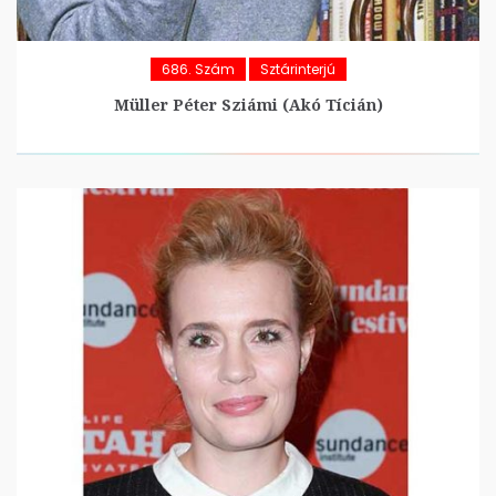
686. Szám
Sztárinterjú
Müller Péter Sziámi (Akó Tícián)