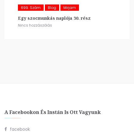
699. Szám
Blog
Mirjam
Egy szocmunkás naplója 30. rész
Nincs hozzászólás
A Facebookon És Instán Is Ott Vagyunk
facebook