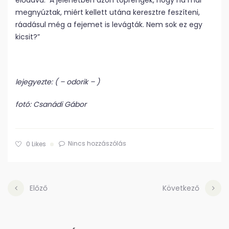
előadva. A jelenetben azon töprengek, hogy ha már
megnyúztak, miért kellett utána keresztre feszíteni,
ráadásul még a fejemet is levágták. Nem sok ez egy
kicsit?”
lejegyezte: ( – odorik – )
fotó: Csanádi Gábor
Nincs hozzászólás
0
Likes
Előző
Következő