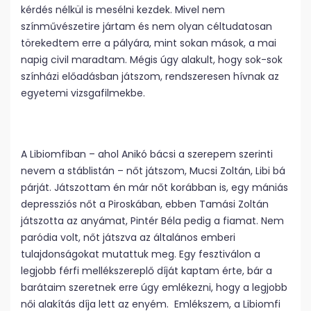
kérdés nélkül is mesélni kezdek. Mivel nem
színművészetire jártam és nem olyan céltudatosan
törekedtem erre a pályára, mint sokan mások, a mai
napig civil maradtam. Mégis úgy alakult, hogy sok-sok
színházi előadásban játszom, rendszeresen hívnak az
egyetemi vizsgafilmekbe.
A Libiomfiban – ahol Anikó bácsi a szerepem szerinti
nevem a stáblistán – nőt játszom, Mucsi Zoltán, Libi bá
párját. Játszottam én már nőt korábban is, egy mániás
depressziós nőt a Piroskában, ebben Tamási Zoltán
játszotta az anyámat, Pintér Béla pedig a fiamat. Nem
paródia volt, nőt játszva az általános emberi
tulajdonságokat mutattuk meg. Egy fesztiválon a
legjobb férfi mellékszereplő díját kaptam érte, bár a
barátaim szeretnek erre úgy emlékezni, hogy a legjobb
női alakítás díja lett az enyém. Emlékszem, a Libiomfi