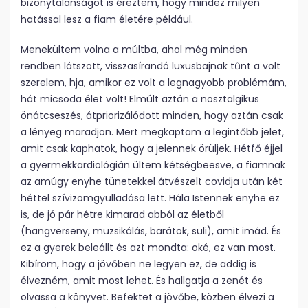
bizonytalanságot is éreztem, hogy mindez milyen
hatással lesz a fiam életére például.
Menekültem volna a múltba, ahol még minden
rendben látszott, visszasírandó luxusbajnak tűnt a volt
szerelem, hja, amikor ez volt a legnagyobb problémám,
hát micsoda élet volt! Elmúlt aztán a nosztalgikus
önátcseszés, átpriorizálódott minden, hogy aztán csak
a lényeg maradjon. Mert megkaptam a legintőbb jelet,
amit csak kaphatok, hogy a jelennek örüljek. Hétfő éjjel
a gyermekkardiológián ültem kétségbeesve, a fiamnak
az amúgy enyhe tünetekkel átvészelt covidja után két
héttel szívizomgyulladása lett. Hála Istennek enyhe ez
is, de jó pár hétre kimarad abból az életből
(hangverseny, muzsikálás, barátok, suli), amit imád. És
ez a gyerek beleállt és azt mondta: oké, ez van most.
Kibírom, hogy a jövőben ne legyen ez, de addig is
élvezném, amit most lehet. És hallgatja a zenét és
olvassa a könyvet. Befektet a jövőbe, közben élvezi a