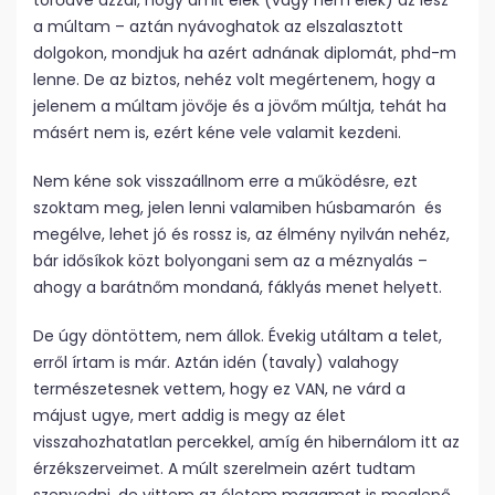
törődve azzal, hogy amit élek (vagy nem élek) az lesz
a múltam – aztán nyávoghatok az elszalasztott
dolgokon, mondjuk ha azért adnának diplomát, phd-m
lenne. De az biztos, nehéz volt megértenem, hogy a
jelenem a múltam jövője és a jövőm múltja, tehát ha
másért nem is, ezért kéne vele valamit kezdeni.
Nem kéne sok visszaállnom erre a működésre, ezt
szoktam meg, jelen lenni valamiben húsbamarón és
megélve, lehet jó és rossz is, az élmény nyilván nehéz,
bár idősíkok közt bolyongani sem az a méznyalás –
ahogy a barátnőm mondaná, fáklyás menet helyett.
De úgy döntöttem, nem állok. Évekig utáltam a telet,
erről írtam is már. Aztán idén (tavaly) valahogy
természetesnek vettem, hogy ez VAN, ne várd a
májust ugye, mert addig is megy az élet
visszahozhatatlan percekkel, amíg én hibernálom itt az
érzékszerveimet. A múlt szerelmein azért tudtam