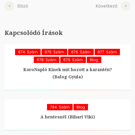
Előző
Következő
Kapcsolódó Írások
674. Szám
675. Szám
676. Szám
677. Szám
678. Szám
679. Szám
Blog
KoroNapló Kinek mit hozott a karantén?
(Balog Gyula)
784. Szám
Blog
A hentesnél (Bihari Viki)