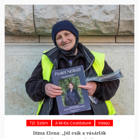
721. Szám
A Mi Kis Családunk
Interjú
Dima Elena: „Jól esik a vásárlók