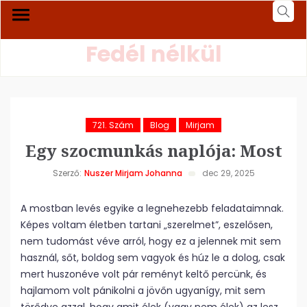
Fedél nélkül
721. Szám
Blog
Mirjam
Egy szocmunkás naplója: Most
Szerző:
Nuszer Mirjam Johanna
dec 29, 2025
A mostban levés egyike a legnehezebb feladataimnak.
Képes voltam életben tartani „szerelmet”, eszelősen,
nem tudomást véve arról, hogy ez a jelennek mit sem
használ, sőt, boldog sem vagyok és húz le a dolog, csak
mert huszonéve volt pár reményt keltő percünk, és
hajlamom volt pánikolni a jövőn ugyanígy, mit sem