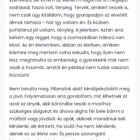
szenvedni, de vittem az életem magamat is meglepő
sodrással, fasza volt, tényleg. Tervek, amikért teszek is,
nem csak úgy kitalálom, hogy gyarapodjon az elvetélt
álmok tárháza – hát így voltam én. És közben
pofátlanul jól voltam, tényleg. A jelenben. Aztán arra
keltem egy reggel, hogy a szomszédban háború van.
Most. Az én életemben, abban az életben, amiben
bármire meg mertem volna esküdni, hogy ilyen nem
lesz, megtanulta az emberiség, a gyerekeink már nem
viszik a traumát, amitől én például nem tudok vasúton
búcsúzni.
Nem tanulta meg. Pillanatok alatt kérdőjeleződött meg
a jövő. Folyamatosan arra gondoltam, mit élhetnek át
azok az anyák, akik bőröndbe teszik a mosthoz
szükséges dolgokat és ahova aligha fér bele bármi a
múltból vagy jövőből. Az apák, akiknek maradniuk kell.
Mindenki, aki érintett, ha szülő-ha nem. Mindenki,
akinek ez az élete van. És persze szorongató