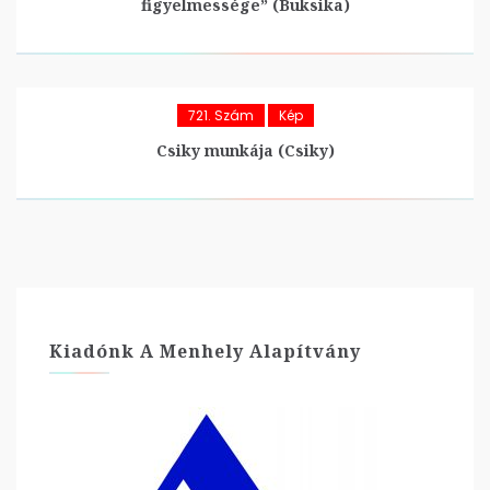
figyelmessége” (Buksika)
721. Szám
Kép
Csiky munkája (Csiky)
Kiadónk A Menhely Alapítvány