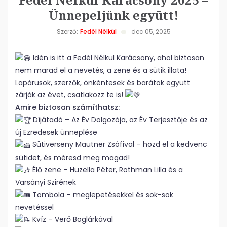
Ünnepeljünk együtt!
Szerző:
Fedél Nélkül
dec 05, 2025
Idén is itt a Fedél Nélkül Karácsony, ahol biztosan
nem marad el a nevetés, a zene és a sütik illata!
Lapárusok, szerzők, önkéntesek és barátok együtt
zárják az évet, csatlakozz te is!
Amire biztosan számíthatsz:
Díjátadó – Az Év Dolgozója, az Év Terjesztője és az
új Ezredesek ünneplése
Sütiverseny Mautner Zsófival – hozd el a kedvenc
sütidet, és méresd meg magad!
Élő zene – Huzella Péter, Rothman Lilla és a
Varsányi Szirének
Tombola – meglepetésekkel és sok-sok
nevetéssel
Kvíz – Verő Boglárkával