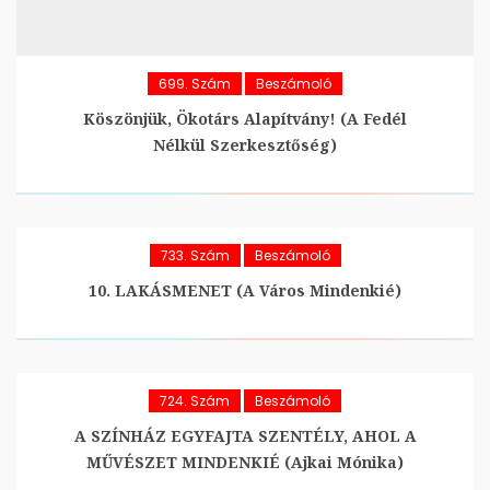
699. Szám
Beszámoló
Köszönjük, Ökotárs Alapítvány! (A Fedél
Nélkül Szerkesztőség)
733. Szám
Beszámoló
10. LAKÁSMENET (A Város Mindenkié)
724. Szám
Beszámoló
A SZÍNHÁZ EGYFAJTA SZENTÉLY, AHOL A
MŰVÉSZET MINDENKIÉ (Ajkai Mónika)