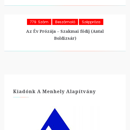
779. Szám
Beszámoló
Széppróza
Az Év Prózája – Szakmai fődíj (Antal
Boldizsár)
Kiadónk A Menhely Alapítvány