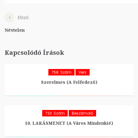
Előző
Névtelen
Kapcsolódó Írások
758. Szám
Vers
Szerelmes (A Felfedező)
733. Szám
Beszámoló
10. LAKÁSMENET (A Város Mindenkié)