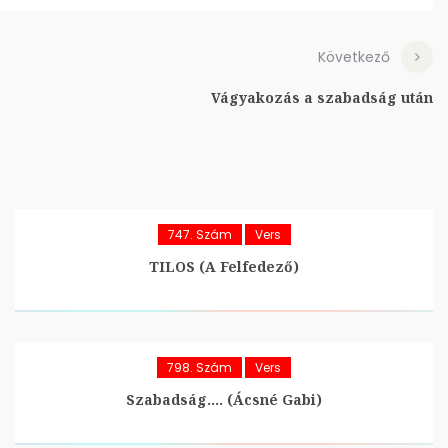
Következő
Vágyakozás a szabadság után
747. Szám
Vers
TILOS (A Felfedező)
798. Szám
Vers
Szabadság…. (Ácsné Gabi)