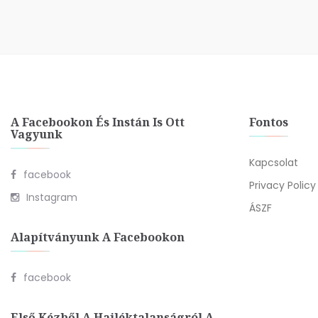
A Facebookon És Instán Is Ott
Fontos
Vagyunk
Kapcsolat
facebook
Privacy Policy
Instagram
ÁSZF
Alapítványunk A Facebookon
facebook
Első Kézből A Hajléktalanságról A