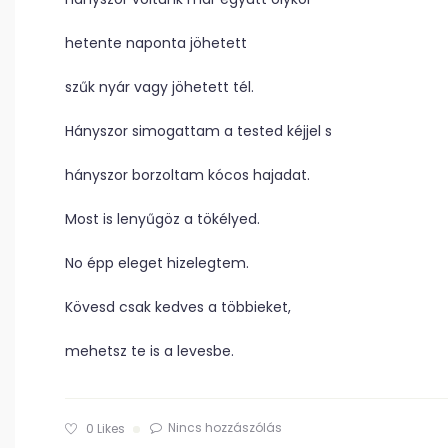
hetente naponta jöhetett
szűk nyár vagy jöhetett tél.
Hányszor simogattam a tested kéjjel s
hányszor borzoltam kócos hajadat.
Most is lenyűgöz a tökélyed.
No épp eleget hizelegtem.
Kövesd csak kedves a többieket,
mehetsz te is a levesbe.
Nincs hozzászólás
0
Likes