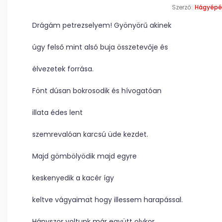
Szerző:
Hágyépé
Drágám petrezselyem! Gyönyörű akinek
úgy felső mint alsó buja összetevője és
élvezetek forrása.
Fönt dúsan bokrosodik és hívogatóan
illata édes lent
szemrevalóan karcsú üde kezdet.
Majd gömbölyödik majd egyre
keskenyedik a kacér így
keltve vágyaimat hogy illessem harapással.
Hányszor voltunk már együtt olykor