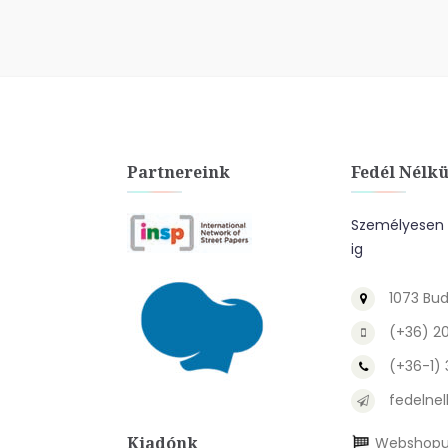
Partnereink
Fedél Nélkü
Személyesen a
ig
1073 Bud
(+36) 2
(+36-1)
fedelnel
Kiadónk
Webshopu