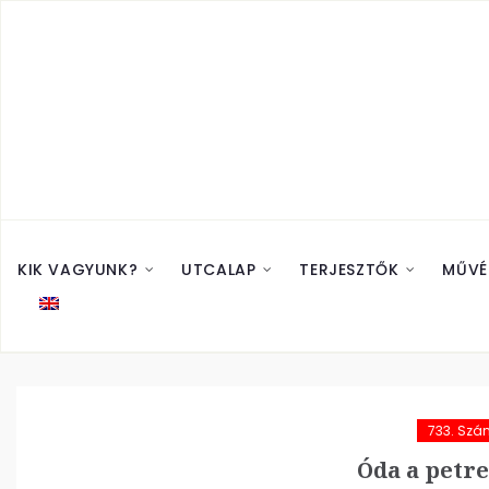
KIK VAGYUNK?
UTCALAP
TERJESZTŐK
MŰVÉ
733. Szá
Óda a petr