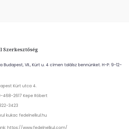
l Szerkesztőség
 Budapest, VII., Kürt u. 4 címen találsz bennünket. H-P: 9-12-
apest Kürt utca 4.
0-468-2617 Kepe Róbert
 322-3423
kul kukac fedelnelkul.hu
nk:
https://www.fedelnelkul.com/