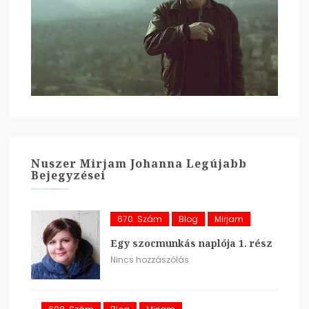
Nuszer Mirjam Johanna Legújabb
Bejegyzései
670. Szám
Blog
Mirjam
Egy szocmunkás naplója 1. rész
Nincs hozzászólás