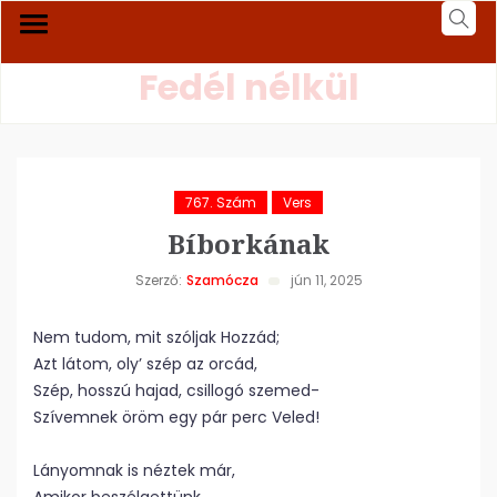
Fedél nélkül
767. Szám
Vers
Bíborkának
Szerző:
Szamócza
jún 11, 2025
Nem tudom, mit szóljak Hozzád;
Azt látom, oly’ szép az orcád,
Szép, hosszú hajad, csillogó szemed-
Szívemnek öröm egy pár perc Veled!
Lányomnak is néztek már,