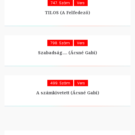
747. Szám
Vers
TILOS (A Felfedező)
798. Szám
Vers
Szabadság…. (Ácsné Gabi)
499. Szám
Vers
A számkivetett (Ácsné Gabi)