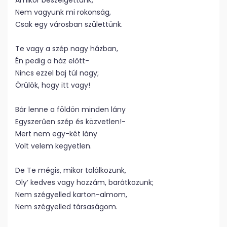
Amikor beszélgettünk,
Nem vagyunk mi rokonság,
Csak egy városban születtünk.
Te vagy a szép nagy házban,
Én pedig a ház előtt-
Nincs ezzel baj túl nagy;
Örülök, hogy itt vagy!
Bár lenne a földön minden lány
Egyszerűen szép és közvetlen!-
Mert nem egy-két lány
Volt velem kegyetlen.
De Te mégis, mikor találkozunk,
Oly’ kedves vagy hozzám, barátkozunk;
Nem szégyelled karton-almom,
Nem szégyelled társaságom.