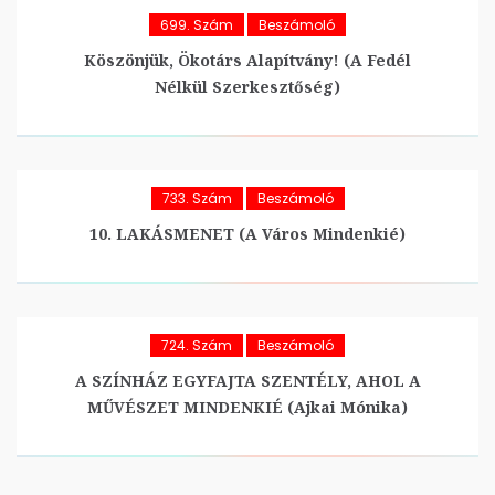
699. Szám
Beszámoló
Köszönjük, Ökotárs Alapítvány! (A Fedél
Nélkül Szerkesztőség)
733. Szám
Beszámoló
10. LAKÁSMENET (A Város Mindenkié)
724. Szám
Beszámoló
A SZÍNHÁZ EGYFAJTA SZENTÉLY, AHOL A
MŰVÉSZET MINDENKIÉ (Ajkai Mónika)