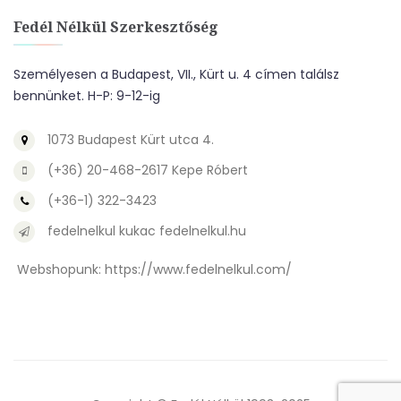
Fedél Nélkül Szerkesztőség
Személyesen a Budapest, VII., Kürt u. 4 címen találsz
bennünket. H-P: 9-12-ig
1073 Budapest Kürt utca 4.
(+36) 20-468-2617 Kepe Róbert
(+36-1) 322-3423
fedelnelkul kukac fedelnelkul.hu
Webshopunk:
https://www.fedelnelkul.com/