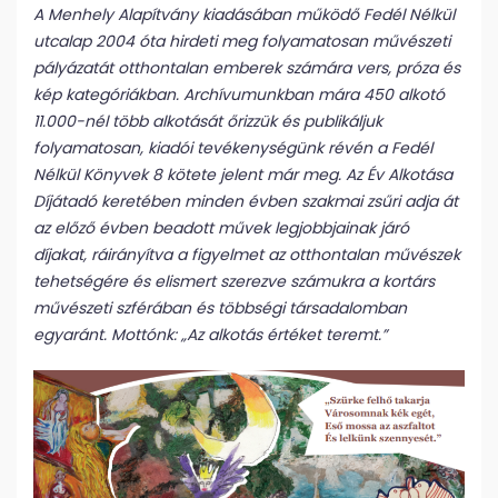
A Menhely Alapítvány kiadásában működő Fedél Nélkül
utcalap 2004 óta hirdeti meg folyamatosan művészeti
pályázatát otthontalan emberek számára vers, próza és
kép kategóriákban. Archívumunkban mára 450 alkotó
11.000-nél több alkotását őrizzük és publikáljuk
folyamatosan, kiadói tevékenységünk révén a Fedél
Nélkül Könyvek 8 kötete jelent már meg. Az Év Alkotása
Díjátadó keretében minden évben szakmai zsűri adja át
az előző évben beadott művek legjobbjainak járó
díjakat, ráirányítva a figyelmet az otthontalan művészek
tehetségére és elismert szerezve számukra a kortárs
művészeti szférában és többségi társadalomban
egyaránt. Mottónk: „Az alkotás értéket teremt.”