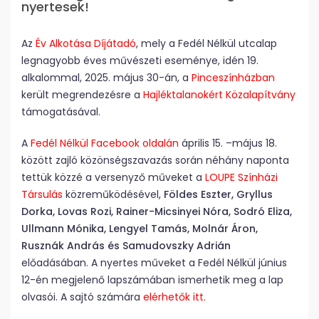
nyertesek!
Az
Év Alkotása Díjátadó
, mely a Fedél Nélkül utcalap
legnagyobb éves művészeti eseménye, idén 19.
alkalommal, 2025. május 30-án, a
Pinceszínházban
került megrendezésre a
Hajléktalanokért Közalapítvány
támogatásával.
A
Fedél Nélkül Facebook oldalán
április 15. –május 18.
között zajló közönségszavazás során néhány naponta
tettük közzé a versenyző műveket a
LOUPE Színházi
Társulás
közreműködésével,
Földes Eszter, Gryllus
Dorka, Lovas Rozi, Rainer-Micsinyei Nóra, Sodró Eliza,
Ullmann Mónika, Lengyel Tamás, Molnár Áron,
Rusznák András és Samudovszky Adrián
előadásában. A nyertes műveket a Fedél Nélkül június
12-én megjelenő lapszámában ismerhetik meg a lap
olvasói. A sajtó számára
elérhetők itt.