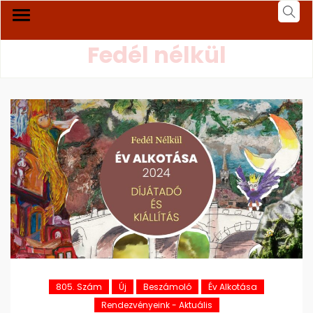
Fedél nélkül
805. Szám
Új
Beszámoló
Év Alkotása
Rendezvényeink - Aktuális