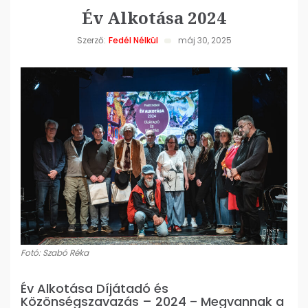
Év Alkotása 2024
Szerző:
Fedél Nélkül
máj 30, 2025
Fotó: Szabó Réka
Év Alkotása Díjátadó és
Közönségszavazás – 2024
–
Megvannak a