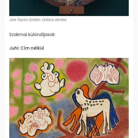
Joe Taylor Zoltán: Dobos zenész
Szakmai különdíjasok:
Juhi: Cím nélkül