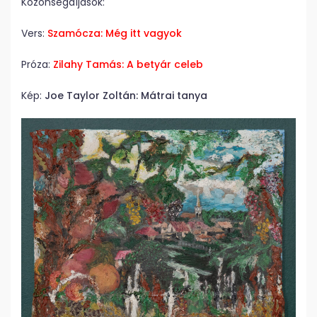
Közönségdíjasok:
Vers:
Szamócza: Még itt vagyok
Próza:
Zilahy Tamás: A betyár celeb
Kép:
Joe Taylor Zoltán: Mátrai tanya