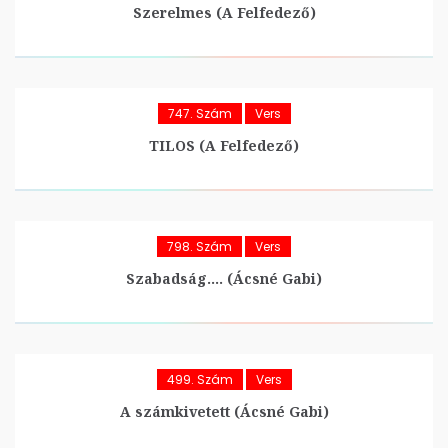
Szerelmes (A Felfedező)
747. Szám
Vers
TILOS (A Felfedező)
798. Szám
Vers
Szabadság…. (Ácsné Gabi)
499. Szám
Vers
A számkivetett (Ácsné Gabi)