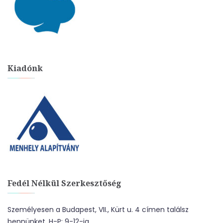
Kiadónk
Fedél Nélkül Szerkesztőség
Személyesen a Budapest, VII., Kürt u. 4 címen találsz
bennünket. H-P: 9-12-ig