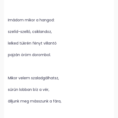
Imádom mikor a hangod:
szelíd-szellő, csiklandoz,
lelked tükrén fényt villantó
pajzán öröm dorombol.
Mikor velem szaladgálhatsz,
sűrűn lobban bíz a vér,
álljunk meg másszunk a fára,