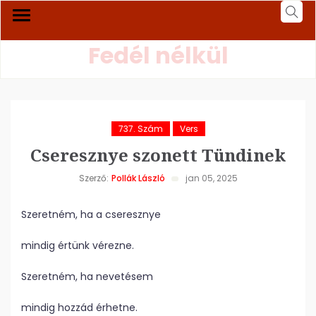
Fedél nélkül
737. Szám
Vers
Cseresznye szonett Tündinek
Szerző:
Pollák László
jan 05, 2025
Szeretném, ha a cseresznye
mindig értünk vérezne.
Szeretném, ha nevetésem
mindig hozzád érhetne.