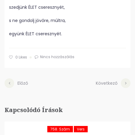
szedjünk ÉLET cseresznyét,
s ne gondolj jövőre, múltra,
együnk ÉLET cseresznyét.
Nincs hozzászólás
0
Likes
Előző
Következő
Kapcsolódó Írások
758. Szám
Vers