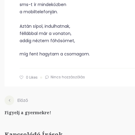
sms-t ír mindeközben
a mobiltelefonján.
Aztán sípol, indulhatnak,
féllábbal már a vonaton,
addig néztem főhősömet,
míg fent hagytam a csomagom.
Nincs hozzászólás
0
Likes
Előző
Figyelj a gyermekre!
Kapcsolódó Írások