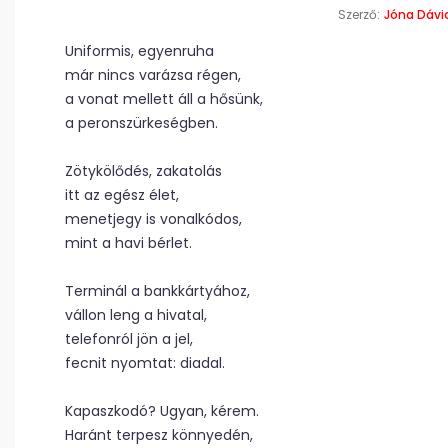
Szerző:
Jóna Dávi
Uniformis, egyenruha
már nincs varázsa régen,
a vonat mellett áll a hősünk,
a peronszürkeségben.
Zötykölődés, zakatolás
itt az egész élet,
menetjegy is vonalkódos,
mint a havi bérlet.
Terminál a bankkártyához,
vállon leng a hivatal,
telefonról jön a jel,
fecnit nyomtat: diadal.
Kapaszkodó? Ugyan, kérem.
Haránt terpesz könnyedén,