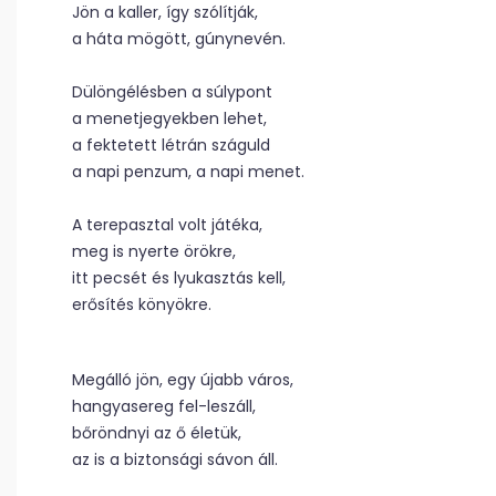
Jön a kaller, így szólítják,
a háta mögött, gúnynevén.
Dülöngélésben a súlypont
a menetjegyekben lehet,
a fektetett létrán száguld
a napi penzum, a napi menet.
A terepasztal volt játéka,
meg is nyerte örökre,
itt pecsét és lyukasztás kell,
erősítés könyökre.
Megálló jön, egy újabb város,
hangyasereg fel-leszáll,
bőröndnyi az ő életük,
az is a biztonsági sávon áll.