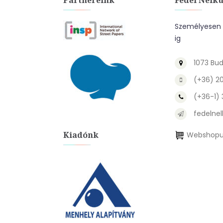
Partnereink
Fedél Nélkü
Személyesen a
ig
1073 Bud
(+36) 2
(+36-1)
fedelnel
Kiadónk
Webshopu