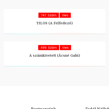
747. Szám
Vers
TILOS (A Felfedező)
499. Szám
Vers
A számkivetett (Ácsné Gabi)