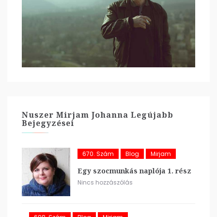
Nuszer Mirjam Johanna Legújabb
Bejegyzései
670. Szám
Blog
Mirjam
Egy szocmunkás naplója 1. rész
Nincs hozzászólás