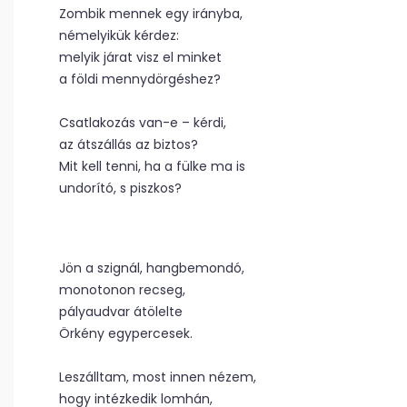
Zombik mennek egy irányba,
némelyikük kérdez:
melyik járat visz el minket
a földi mennydörgéshez?
Csatlakozás van-e – kérdi,
az átszállás az biztos?
Mit kell tenni, ha a fülke ma is
undorító, s piszkos?
Jön a szignál, hangbemondó,
monotonon recseg,
pályaudvar átölelte
Örkény egypercesek.
Leszálltam, most innen nézem,
hogy intézkedik lomhán,