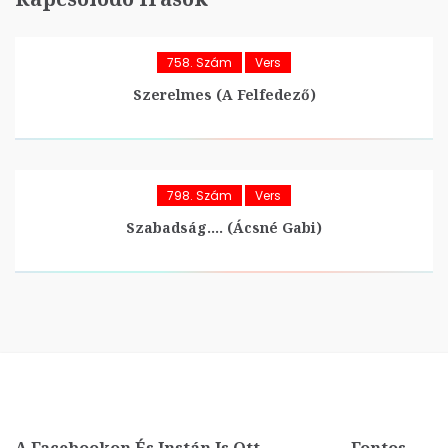
758. Szám
Vers
Szerelmes (A Felfedező)
798. Szám
Vers
Szabadság…. (Ácsné Gabi)