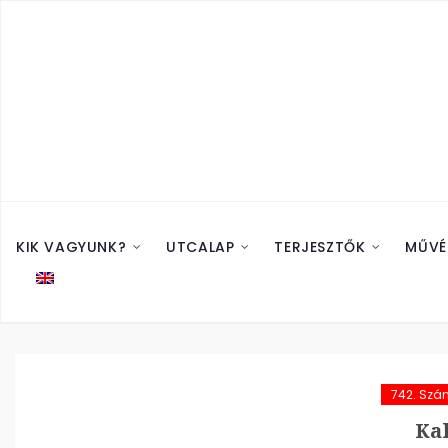
KIK VAGYUNK?
UTCALAP
TERJESZTŐK
MŰVÉ
742. Szá
Kal