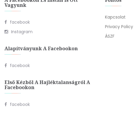
A Facebookon És Instán Is Ott
Fontos
Vagyunk
Kapcsolat
facebook
Privacy Policy
Instagram
ÁSZF
Alapítványunk A Facebookon
facebook
Első Kézből A Hajléktalanságról A
Facebookon
facebook