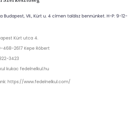
l Szerkesztőség
 Budapest, VII., Kürt u. 4 címen találsz bennünket. H-P: 9-12-
apest Kürt utca 4.
0-468-2617 Kepe Róbert
 322-3423
kul kukac fedelnelkul.hu
nk:
https://www.fedelnelkul.com/