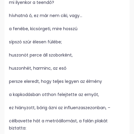
mi ilyenkor a teendő?
hívhatná ő, ez már nem ciki, vagy…
a fenébe, kicsörgeti, mire hosszú
sípszó szúr élesen fülébe;
huszonöt perce áll szoborként,
huszonhét, harminc, az eső
persze eleredt, hogy teljes legyen az élmény
a kapkodásban otthon felejtette az ernyőt,
ez hiányzott, bőrig ázni az influenzaszezonban, –
célbavette hát a metróállomást, a falán plakát
biztatta: