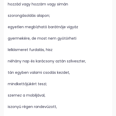
hozzád vagy hozzám vagy simán
szorongásoldás alapon;
egyetlen megbízható barátnője vigyáz
gyermekére, de most nem gyötörheti
lelkiismeret furdalás, hisz
néhány nap és karácsony aztán szilveszter,
tán egyben valami csodás kezdet,
mindkettőjükért teszi;
szemez a mobiljával,
iszonyú régen randevúzott,