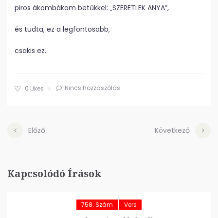
piros ákombákom betűkkel: „SZERETLEK ANYA”,
és tudta, ez a legfontosabb,
csakis ez.
Nincs hozzászólás
0
Likes
Előző
Következő
Kapcsolódó Írások
758. Szám
Vers