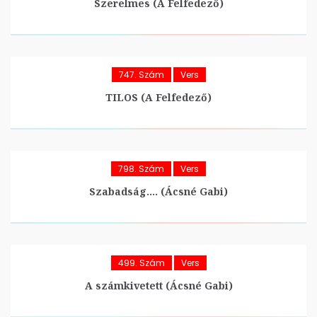
Szerelmes (A Felfedező)
747. Szám
Vers
TILOS (A Felfedező)
798. Szám
Vers
Szabadság…. (Ácsné Gabi)
499. Szám
Vers
A számkivetett (Ácsné Gabi)