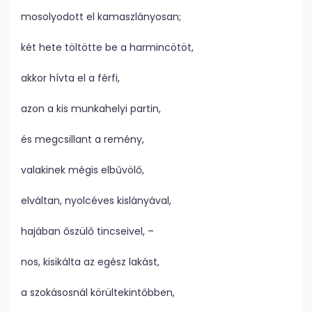
mosolyodott el kamaszlányosan;
két hete töltötte be a harmincötöt,
akkor hívta el a férfi,
azon a kis munkahelyi partin,
és megcsillant a remény,
valakinek mégis elbűvölő,
elváltan, nyolcéves kislányával,
hajában őszülő tincseivel, –
nos, kisikálta az egész lakást,
a szokásosnál körültekintőbben,