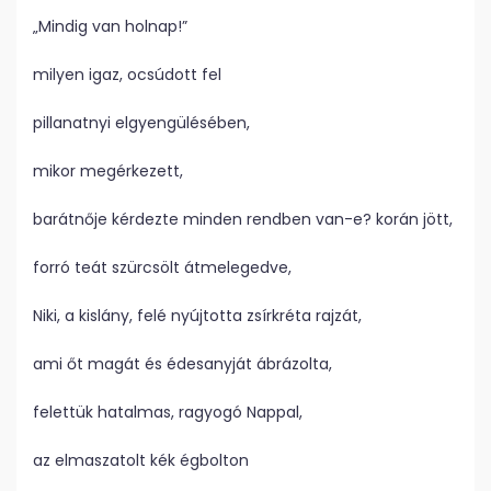
„Mindig van holnap!”
milyen igaz, ocsúdott fel
pillanatnyi elgyengülésében,
mikor megérkezett,
barátnője kérdezte minden rendben van-e? korán jött,
forró teát szürcsölt átmelegedve,
Niki, a kislány, felé nyújtotta zsírkréta rajzát,
ami őt magát és édesanyját ábrázolta,
felettük hatalmas, ragyogó Nappal,
az elmaszatolt kék égbolton