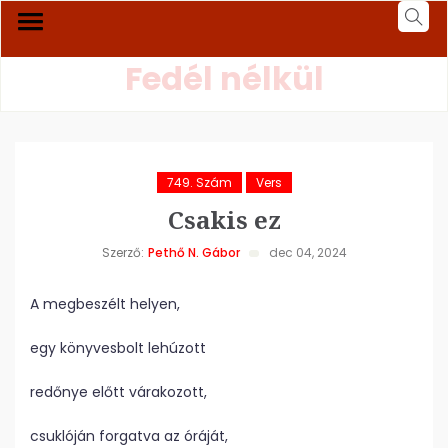
Fedél nélkül
749. Szám
Vers
Csakis ez
Szerző:
Pethő N. Gábor
dec 04, 2024
A megbeszélt helyen,
egy könyvesbolt lehúzott
redőnye előtt várakozott,
csuklóján forgatva az óráját,