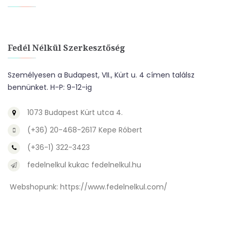
Fedél Nélkül Szerkesztőség
Személyesen a Budapest, VII., Kürt u. 4 címen találsz
bennünket. H-P: 9-12-ig
1073 Budapest Kürt utca 4.
(+36) 20-468-2617 Kepe Róbert
(+36-1) 322-3423
fedelnelkul kukac fedelnelkul.hu
Webshopunk:
https://www.fedelnelkul.com/