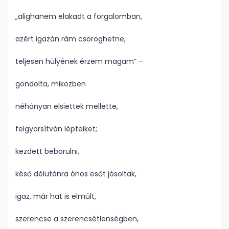
„alighanem elakadt a forgalomban,
azért igazán rám csöröghetne,
teljesen hülyének érzem magam” –
gondolta, miközben
néhányan elsiettek mellette,
felgyorsítván lépteiket;
kezdett beborulni,
késő délutánra ónos esőt jósoltak,
igaz, már hat is elmúlt,
szerencse a szerencsétlenségben,