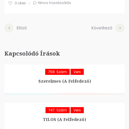
Nincs hozzászólás
0
Likes
Előző
Következő
Kapcsolódó Írások
758. Szám
Vers
Szerelmes (A Felfedező)
747. Szám
Vers
TILOS (A Felfedező)