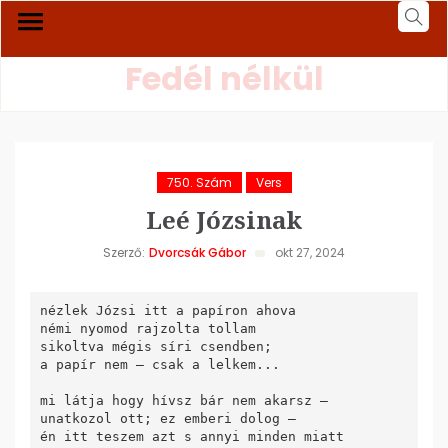
Fedél nélkül
750. Szám
Vers
Leé Józsinak
Szerző:
Dvorcsák Gábor
okt 27, 2024
nézlek Józsi itt a papíron ahova

némi nyomod rajzolta tollam

sikoltva mégis síri csendben;

a papír nem – csak a lelkem...

mi látja hogy hívsz bár nem akarsz –

unatkozol ott; ez emberi dolog –

én itt teszem azt s annyi minden miatt
