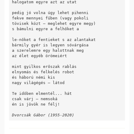
halogatom egyre azt az utat

pedig jó volna úgy lehet pihenni

fekve mennyei fűben (vagy pokoli

tövisek közt – meglehet egyre megy)

s bámulni egyre a felhőket a

le-nőket a fentieket s az alantakat

bármily gyér is legyen sóvárgása

a szerelemre egy halottnak meg

az élet egyéb örömeiért

mint gyilkos erőszak rablás

elnyomás és felkelés robot

és háború némi kis

nagy világégés – látod

Te időben elmentél... hát

csak várj – nemsoká

én is jövök ne félj!

Dvorcsák Gábor (1955-2020)