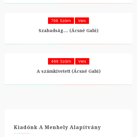
798. Szám
Vers
Szabadság…. (Ácsné Gabi)
499. Szám
Vers
A számkivetett (Ácsné Gabi)
Kiadónk A Menhely Alapítvány