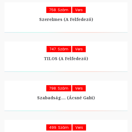
758. Szám
Vers
Szerelmes (A Felfedező)
747. Szám
Vers
TILOS (A Felfedező)
798. Szám
Vers
Szabadság…. (Ácsné Gabi)
499. Szám
Vers