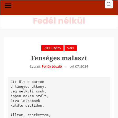
Fedél nélkül
783. Szám
Vers
Fenséges malaszt
Szerző:
Pollák László
okt 07, 2024
Ott ült a parton

a langyos alkony,

vég nélküli csók,

éppen nekem szólt,

árva lelkemnek

küldte szelíden.

Álltam, reszkettem,
