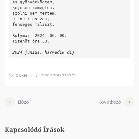
és gyönyörködtem,

kéjesen remegtem,

szólni sem mertem,

el ne riasszam,

fenséges malaszt.

Solymár, 2024. 06. 09.

Tizenöt óra 33.

2024 június, harmadik díj
Nincs hozzászólás
0
Likes
Előző
Következő
Kapcsolódó Írások