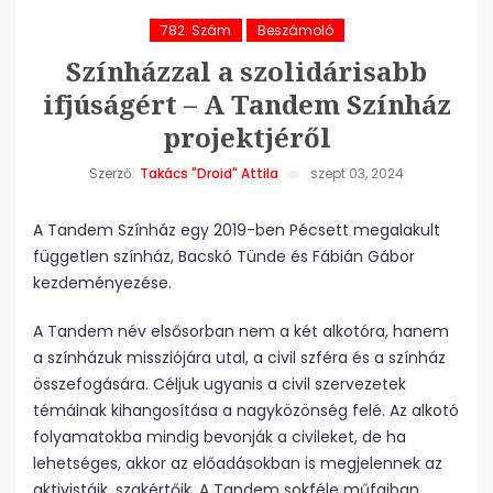
782. Szám
Beszámoló
Színházzal a szolidárisabb
ifjúságért – A Tandem Színház
projektjéről
Szerző:
Takács "Droid" Attila
szept 03, 2024
A Tandem Színház egy 2019-ben Pécsett megalakult
független színház, Bacskó Tünde és Fábián Gábor
kezdeményezése.
A Tandem név elsősorban nem a két alkotóra, hanem
a színházuk missziójára utal, a civil szféra és a színház
összefogására. Céljuk ugyanis a civil szervezetek
témáinak kihangosítása a nagyközönség felé. Az alkotó
folyamatokba mindig bevonják a civileket, de ha
lehetséges, akkor az előadásokban is megjelennek az
aktivistáik, szakértőik. A Tandem sokféle műfajban