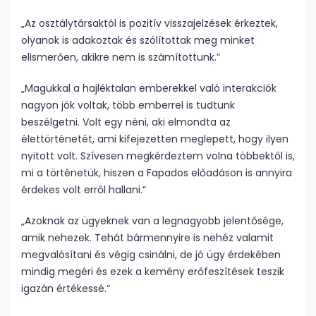
„Az osztálytársaktól is pozitív visszajelzések érkeztek,
olyanok is adakoztak és szólítottak meg minket
elismerően, akikre nem is számítottunk.”
„Magukkal a hajléktalan emberekkel való interakciók
nagyon jók voltak, több emberrel is tudtunk
beszélgetni. Volt egy néni, aki elmondta az
élettörténetét, ami kifejezetten meglepett, hogy ilyen
nyitott volt. Szívesen megkérdeztem volna többektől is,
mi a történetük, hiszen a Fapados előadáson is annyira
érdekes volt erről hallani.”
„Azoknak az ügyeknek van a legnagyobb jelentősége,
amik nehezek. Tehát bármennyire is nehéz valamit
megvalósítani és végig csinálni, de jó ügy érdekében
mindig megéri és ezek a kemény erőfeszítések teszik
igazán értékessé.”