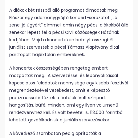
A diákok két részből álló programot álmodtak meg:
Először egy adománygyűjtő koncert-sorozatot „Jó
zene, jó ügyért” címmel, amin négy pécsi diákokból álló
zenekar lépett fel a pécsi Civil Közösségek Házának
kertjében. Majd a koncerteken befolyt összegből
juniálist szerveztek a pécsi Támasz Alapítvány által
pártfogolt hajléktalan embereknek.
A koncertek összességében rengeteg embert
mozgattak meg. A szervezéssel és lebonyolítással
kapcsolatos feladatok mennyisége egy kisebb fesztivál
megrendezésével vetekedett, amit elképesztő
profizmussal intéztek a fiatalok. Volt színpad,
hangosítás, büfé, minden, ami egy ilyen volumenű
rendezvényhez kell. És volt bevétel is, 113.000 forintból
lehetett gazdálkodniuk a juniális szervezésekor.
A következő szombaton pedig aprították a