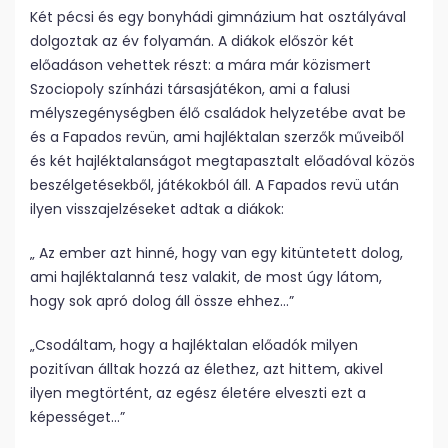
Két pécsi és egy bonyhádi gimnázium hat osztályával
dolgoztak az év folyamán. A diákok először két
előadáson vehettek részt: a mára már közismert
Szociopoly színházi társasjátékon, ami a falusi
mélyszegénységben élő családok helyzetébe avat be
és a Fapados revün, ami hajléktalan szerzők műveiből
és két hajléktalanságot megtapasztalt előadóval közös
beszélgetésekből, játékokból áll. A Fapados revü után
ilyen visszajelzéseket adtak a diákok:
„ Az ember azt hinné, hogy van egy kitüntetett dolog,
ami hajléktalanná tesz valakit, de most úgy látom,
hogy sok apró dolog áll össze ehhez…”
„Csodáltam, hogy a hajléktalan előadók milyen
pozitívan álltak hozzá az élethez, azt hittem, akivel
ilyen megtörtént, az egész életére elveszti ezt a
képességet…”