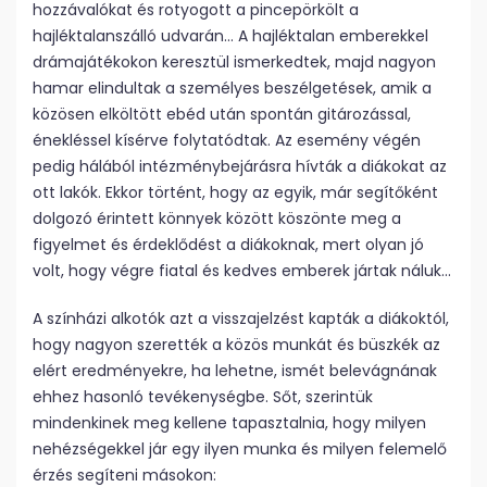
hozzávalókat és rotyogott a pincepörkölt a
hajléktalanszálló udvarán… A hajléktalan emberekkel
drámajátékokon keresztül ismerkedtek, majd nagyon
hamar elindultak a személyes beszélgetések, amik a
közösen elköltött ebéd után spontán gitározással,
énekléssel kísérve folytatódtak. Az esemény végén
pedig hálából intézménybejárásra hívták a diákokat az
ott lakók. Ekkor történt, hogy az egyik, már segítőként
dolgozó érintett könnyek között köszönte meg a
figyelmet és érdeklődést a diákoknak, mert olyan jó
volt, hogy végre fiatal és kedves emberek jártak náluk…
A színházi alkotók azt a visszajelzést kapták a diákoktól,
hogy nagyon szerették a közös munkát és büszkék az
elért eredményekre, ha lehetne, ismét belevágnának
ehhez hasonló tevékenységbe. Sőt, szerintük
mindenkinek meg kellene tapasztalnia, hogy milyen
nehézségekkel jár egy ilyen munka és milyen felemelő
érzés segíteni másokon: