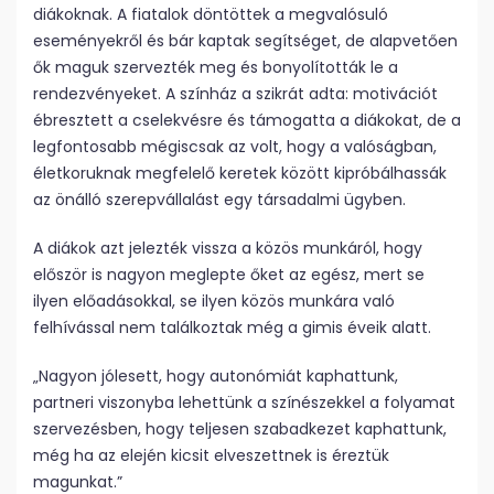
diákoknak. A fiatalok döntöttek a megvalósuló
eseményekről és bár kaptak segítséget, de alapvetően
ők maguk szervezték meg és bonyolították le a
rendezvényeket. A színház a szikrát adta: motivációt
ébresztett a cselekvésre és támogatta a diákokat, de a
legfontosabb mégiscsak az volt, hogy a valóságban,
életkoruknak megfelelő keretek között kipróbálhassák
az önálló szerepvállalást egy társadalmi ügyben.
A diákok azt jelezték vissza a közös munkáról, hogy
először is nagyon meglepte őket az egész, mert se
ilyen előadásokkal, se ilyen közös munkára való
felhívással nem találkoztak még a gimis éveik alatt.
„Nagyon jólesett, hogy autonómiát kaphattunk,
partneri viszonyba lehettünk a színészekkel a folyamat
szervezésben, hogy teljesen szabadkezet kaphattunk,
még ha az elején kicsit elveszettnek is éreztük
magunkat.”