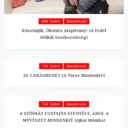
699. Szám
Beszámoló
Köszönjük, Ökotárs Alapítvány! (A Fedél
Nélkül Szerkesztőség)
733. Szám
Beszámoló
10. LAKÁSMENET (A Város Mindenkié)
724. Szám
Beszámoló
A SZÍNHÁZ EGYFAJTA SZENTÉLY, AHOL A
MŰVÉSZET MINDENKIÉ (Ajkai Mónika)