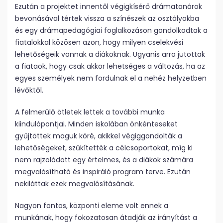
Ezután a projektet innentől végigkísérő drámatanárok
bevonásával tértek vissza a színészek az osztályokba
és egy drámapedagógiai foglalkozáson gondolkodtak a
fiatalokkal közösen azon, hogy milyen cselekvési
lehetőségeik vannak a diákoknak. Ugyanis arra jutottak
a fiataok, hogy csak akkor lehetséges a változás, ha az
egyes személyek nem fordulnak el a nehéz helyzetben
lévőktől.
A felmerülő ötletek lettek a további munka
kiindulópontjai. Minden iskolában önkénteseket
gyűjtöttek maguk köré, akikkel végiggondolták a
lehetőségeket, szűkítették a célcsoportokat, míg ki
nem rajzolódott egy értelmes, és a diákok számára
megvalósítható és inspiráló program terve. Ezután
nekiláttak ezek megvalósításának.
Nagyon fontos, központi eleme volt ennek a
munkának, hogy fokozatosan átadják az irányítást a