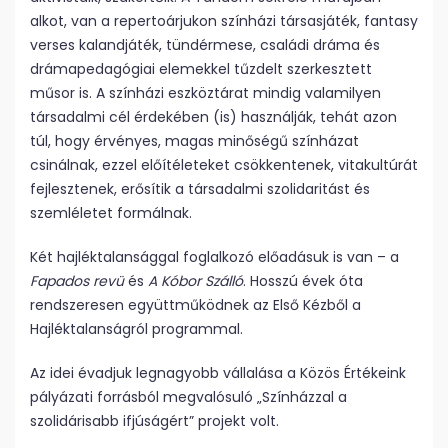
alkot, van a repertoárjukon színházi társasjáték, fantasy
verses kalandjáték, tündérmese, családi dráma és
drámapedagógiai elemekkel tűzdelt szerkesztett
műsor is. A színházi eszköztárat mindig valamilyen
társadalmi cél érdekében (is) használják, tehát azon
túl, hogy érvényes, magas minőségű színházat
csinálnak, ezzel előítéleteket csökkentenek, vitakultúrát
fejlesztenek, erősítik a társadalmi szolidaritást és
szemléletet formálnak.
Két hajléktalansággal foglalkozó előadásuk is van – a
Fapados revü
és
A Kóbor Szálló
. Hosszú évek óta
rendszeresen együttműködnek az Első Kézből a
Hajléktalanságról programmal.
Az idei évadjuk legnagyobb vállalása a Közös Értékeink
pályázati forrásból megvalósuló „Színházzal a
szolidárisabb ifjúságért” projekt volt.