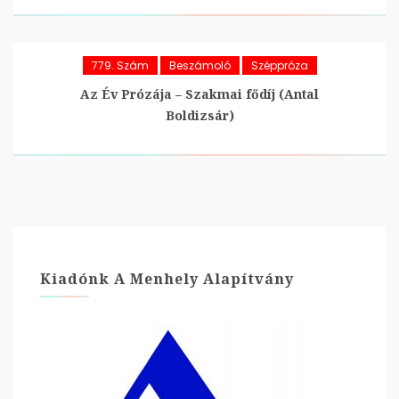
779. Szám
Beszámoló
Széppróza
Az Év Prózája – Szakmai fődíj (Antal
Boldizsár)
Kiadónk A Menhely Alapítvány