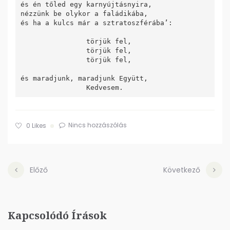
és én tőled egy karnyújtásnyira,

nézzünk be olykor a faládikába,

és ha a kulcs már a sztratoszférába’:

		törjük fel,

		törjük fel, 

		törjük fel,

és maradjunk, maradjunk Együtt,

Nincs hozzászólás
0
Likes
Előző
Következő
Kapcsolódó Írások