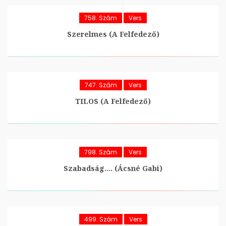
758. Szám
Vers
Szerelmes (A Felfedező)
747. Szám
Vers
TILOS (A Felfedező)
798. Szám
Vers
Szabadság…. (Ácsné Gabi)
499. Szám
Vers