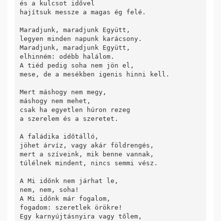
és a kulcsot idővel

hajítsuk messze a magas ég felé.

Maradjunk, maradjunk Együtt,

legyen minden napunk karácsony.

Maradjunk, maradjunk Együtt,

elhinném: odébb halálom.

A tiéd pedig soha nem jön el,

mese, de a mesékben igenis hinni kell.

Mert máshogy nem megy,

máshogy nem mehet,

csak ha egyetlen húron rezeg

a szerelem és a szeretet.

A faládika időtálló,

jöhet árvíz, vagy akár földrengés,

mert a szíveink, mik benne vannak,

túlélnek mindent, nincs semmi vész.

A Mi időnk nem járhat le,

nem, nem, soha!

A Mi időnk már fogalom,

fogadom: szeretlek örökre!

Egy karnyújtásnyira vagy tőlem,
