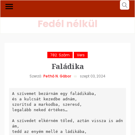
Fedél nélkül
782. Szám
Vers
Faládika
Szerző:
Pethő N. Gábor
szept 03, 2024
A szívemet bezárnám egy faládikába,

és a kulcsát kezedbe adnám,

szorítsd a markodba, szeresd,

legalább neked értékes…

A szívedet elkérném tőled, aztán vissza is adn
ám,

tedd az enyém mellé a ládikába,
