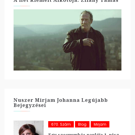
A Hét Kiemelt Alkotója: Zilahy Tamás
Nuszer Mirjam Johanna Legújabb
Bejegyzései
670. Szám
Blog
Mirjam
Egy szocmunkás naplója 1. rész