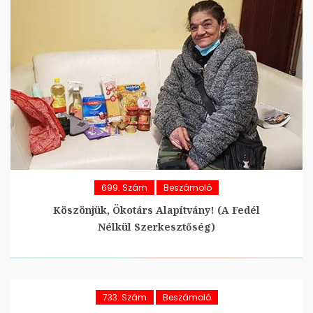
699. Szám
Beszámoló
Köszönjük, Ökotárs Alapítvány! (A Fedél
Nélkül Szerkesztőség)
733. Szám
Beszámoló