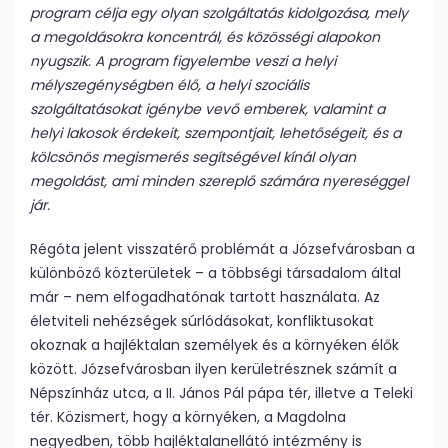
program célja egy olyan szolgáltatás kidolgozása, mely
a megoldásokra koncentrál, és közösségi alapokon
nyugszik. A program figyelembe veszi a helyi
mélyszegénységben élő, a helyi szociális
szolgáltatásokat igénybe vevő emberek, valamint a
helyi lakosok érdekeit, szempontjait, lehetőségeit, és a
kölcsönös megismerés segítségével kínál olyan
megoldást, ami minden szereplő számára nyereséggel
jár.
Régóta jelent visszatérő problémát a Józsefvárosban a
különböző közterületek – a többségi társadalom által
már – nem elfogadhatónak tartott használata. Az
életviteli nehézségek súrlódásokat, konfliktusokat
okoznak a hajléktalan személyek és a környéken élők
között. Józsefvárosban ilyen kerületrésznek számít a
Népszínház utca, a II. János Pál pápa tér, illetve a Teleki
tér. Közismert, hogy a környéken, a Magdolna
negyedben, több hajléktalanellátó intézmény is