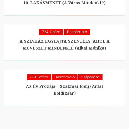
10. LAKÁSMENET (A Város Mindenkié)
724. Szám
Beszámoló
A SZÍNHÁZ EGYFAJTA SZENTÉLY, AHOL A
MŰVÉSZET MINDENKIÉ (Ajkai Mónika)
779. Szám
Beszámoló
Széppróza
Az Év Prózája – Szakmai fődíj (Antal
Boldizsár)