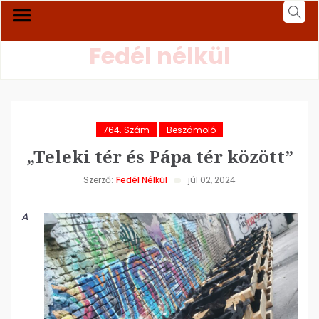
Fedél nélkül
764. Szám
Beszámoló
„Teleki tér és Pápa tér között”
Szerző:
Fedél Nélkül
júl 02, 2024
A