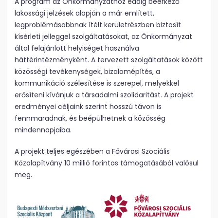
A program az Önkormányzathoz eddig beérkező
lakossági jelzések alapján a már említett,
legproblémásabbnak ítélt kerületrészben biztosít
kísérleti jelleggel szolgáltatásokat, az Önkormányzat
által felajánlott helyiséget használva
háttérintézményként. A tervezett szolgáltatások között
közösségi tevékenységek, bizalomépítés, a
kommunikáció szélesítése is szerepel, melyekkel
erősíteni kívánjuk a társadalmi szolidaritást. A projekt
eredményei céljaink szerint hosszú távon is
fennmaradnak, és beépülhetnek a közösség
mindennapjaiba.
A projekt teljes egészében a Fővárosi Szociális
Közalapítvány 10 millió forintos támogatásából valósul
meg.