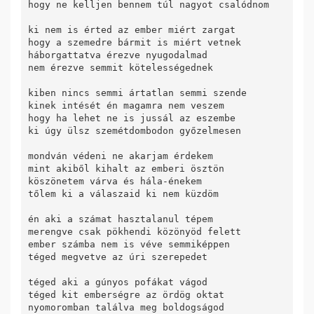
hogy ne kelljen bennem túl nagyot csalódnom

ki nem is érted az ember miért zargat

hogy a szemedre bármit is miért vetnek

háborgattatva érezve nyugodalmad

nem érezve semmit kötelességednek

kiben nincs semmi ártatlan semmi szende

kinek intését én magamra nem veszem

hogy ha lehet ne is jussál az eszembe

ki úgy ülsz szemétdombodon győzelmesen

mondván védeni ne akarjam érdekem

mint akiből kihalt az emberi ösztön

köszönetem várva és hála-énekem

tőlem ki a válaszaid ki nem küzdöm

én aki a számat hasztalanul tépem

merengve csak pökhendi közönyöd felett

ember számba nem is véve semmiképpen

téged megvetve az úri szerepedet

téged aki a gúnyos pofákat vágod

téged kit emberségre az ördög oktat

nyomoromban találva meg boldogságod
