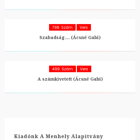
798. Szám
Vers
Szabadság…. (Ácsné Gabi)
499. Szám
Vers
A számkivetett (Ácsné Gabi)
Kiadónk A Menhely Alapítvány