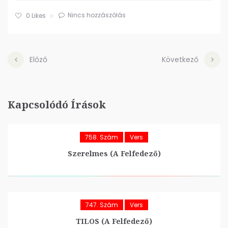
Nincs hozzászólás
0
Likes
Előző
Következő
Kapcsolódó Írások
758. Szám
Vers
Szerelmes (A Felfedező)
747. Szám
Vers
TILOS (A Felfedező)