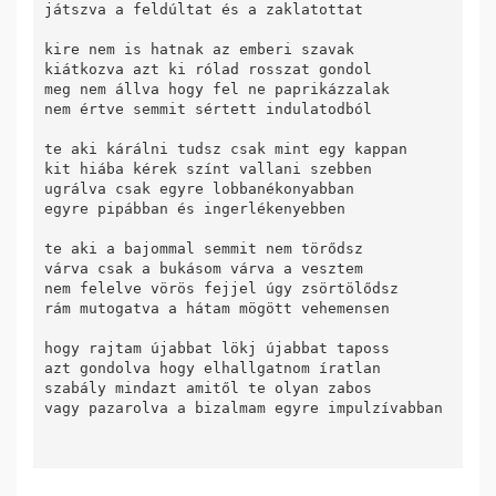
játszva a feldúltat és a zaklatottat

kire nem is hatnak az emberi szavak

kiátkozva azt ki rólad rosszat gondol

meg nem állva hogy fel ne paprikázzalak

nem értve semmit sértett indulatodból

te aki kárálni tudsz csak mint egy kappan

kit hiába kérek színt vallani szebben

ugrálva csak egyre lobbanékonyabban

egyre pipábban és ingerlékenyebben

te aki a bajommal semmit nem törődsz

várva csak a bukásom várva a vesztem

nem felelve vörös fejjel úgy zsörtölődsz

rám mutogatva a hátam mögött vehemensen

hogy rajtam újabbat lökj újabbat taposs

azt gondolva hogy elhallgatnom íratlan

szabály mindazt amitől te olyan zabos

vagy pazarolva a bizalmam egyre impulzívabban 
