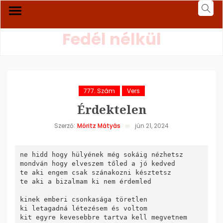
Fedél nélkül
777. Szám
Vers
Érdektelen
Szerző:
Móritz Mátyás
jún 21, 2024
ne hidd hogy hülyének még sokáig nézhetsz

mondván hogy elveszem tőled a jó kedved

te aki engem csak szánakozni késztetsz

te aki a bizalmam ki nem érdemled

kinek emberi csonkasága töretlen

ki letagadná létezésem és voltom

kit egyre kevesebbre tartva kell megvetnem
