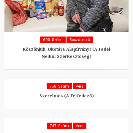
699. Szám
Beszámoló
Köszönjük, Ökotárs Alapítvány! (A Fedél
Nélkül Szerkesztőség)
758. Szám
Vers
Szerelmes (A Felfedező)
747. Szám
Vers