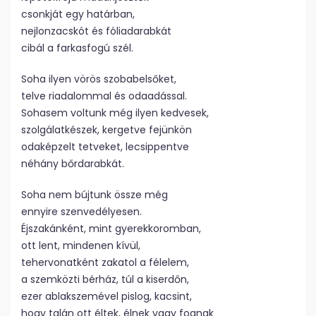
csonkját egy határban,
nejlonzacskót és fóliadarabkát
cibál a farkasfogú szél.
Soha ilyen vörös szobabelsőket,
telve riadalommal és odaadással.
Sohasem voltunk még ilyen kedvesek,
szolgálatkészek, kergetve fejünkön
odaképzelt tetveket, lecsippentve
néhány bőrdarabkát.
Soha nem bújtunk össze még
ennyire szenvedélyesen.
Éjszakánként, mint gyerekkoromban,
ott lent, mindenen kívül,
tehervonatként zakatol a félelem,
a szemközti bérház, túl a kiserdőn,
ezer ablakszemével pislog, kacsint,
hogy talán ott éltek, élnek vagy fognak