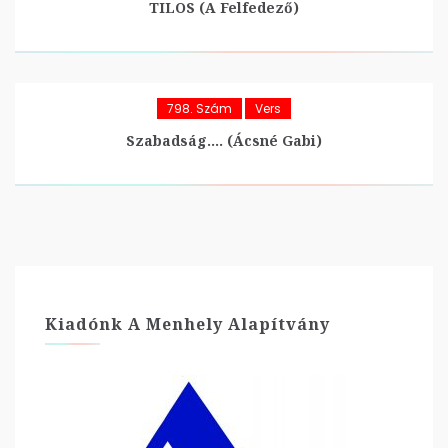
TILOS (A Felfedező)
798. Szám
Vers
Szabadság…. (Ácsné Gabi)
Kiadónk A Menhely Alapítvány