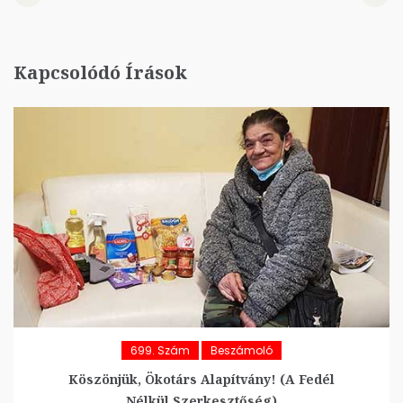
Kapcsolódó Írások
699. Szám
Beszámoló
Köszönjük, Ökotárs Alapítvány! (A Fedél
Nélkül Szerkesztőség)