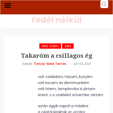
Fedél nélkül
699. Szám
Vers
Takaróm a csillagos ég
Szerző:
Tarsoly-Beke Tamás
jún 03, 2021
volt családom, házam, kutyám
volt kocsim és álommunkám
volt hitem, templomba is jártam
istent, s a családot szívembe zártam
aztán egyik napról a másikra
a cégtől kiraktak az utcára