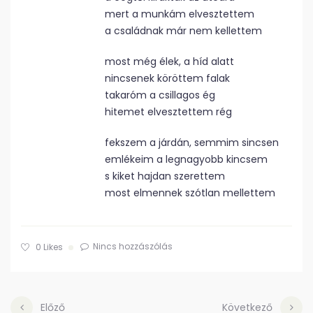
mert a munkám elvesztettem
a családnak már nem kellettem
most még élek, a híd alatt
nincsenek köröttem falak
takaróm a csillagos ég
hitemet elvesztettem rég
fekszem a járdán, semmim sincsen
emlékeim a legnagyobb kincsem
s kiket hajdan szerettem
most elmennek szótlan mellettem
Nincs hozzászólás
0
Likes
Előző
Következő