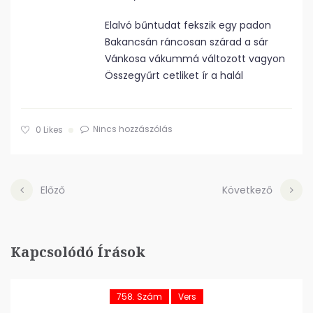
Elalvó bűntudat fekszik egy padon
Bakancsán ráncosan szárad a sár
Vánkosa vákummá változott vagyon
Összegyűrt cetliket ír a halál
Nincs hozzászólás
0
Likes
Előző
Következő
Kapcsolódó Írások
758. Szám
Vers