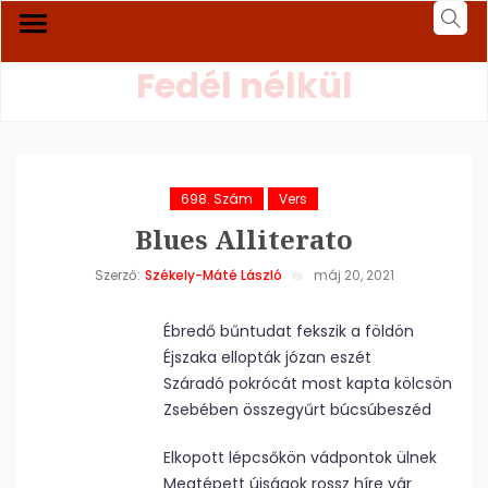
Fedél nélkül
698. Szám
Vers
Blues Alliterato
Szerző:
Székely-Máté László
máj 20, 2021
Ébredő bűntudat fekszik a földön
Éjszaka ellopták józan eszét
Száradó pokrócát most kapta kölcsön
Zsebében összegyűrt búcsúbeszéd
Elkopott lépcsőkön vádpontok ülnek
Megtépett újságok rossz híre vár