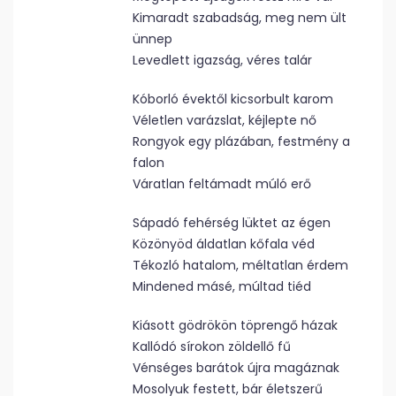
Kimaradt szabadság, meg nem ült
ünnep
Levedlett igazság, véres talár
Kóborló évektől kicsorbult karom
Véletlen varázslat, kéjlepte nő
Rongyok egy plázában, festmény a
falon
Váratlan feltámadt múló erő
Sápadó fehérség lüktet az égen
Közönyöd áldatlan kőfala véd
Tékozló hatalom, méltatlan érdem
Mindened másé, múltad tiéd
Kiásott gödrökön töprengő házak
Kallódó sírokon zöldellő fű
Vénséges barátok újra magáznak
Mosolyuk festett, bár életszerű