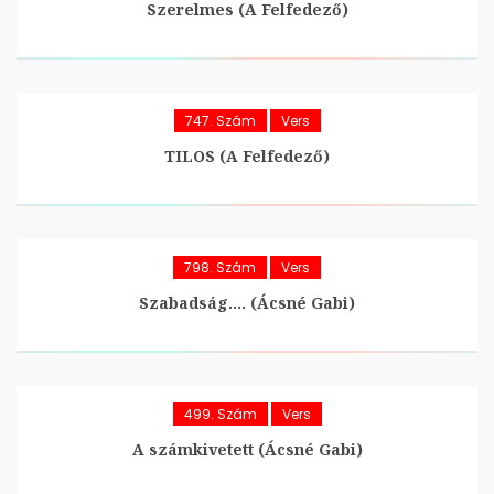
Szerelmes (A Felfedező)
747. Szám
Vers
TILOS (A Felfedező)
798. Szám
Vers
Szabadság…. (Ácsné Gabi)
499. Szám
Vers
A számkivetett (Ácsné Gabi)