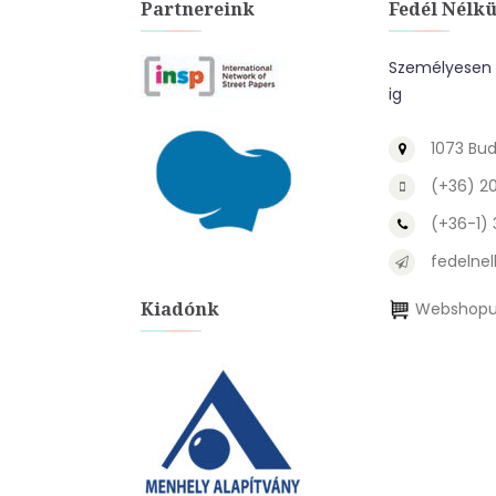
Partnereink
Fedél Nélkü
Személyesen a
ig
1073 Bud
(+36) 2
(+36-1)
fedelnel
Kiadónk
Webshopu