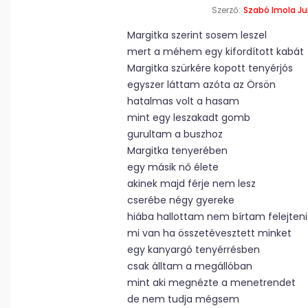
Szerző:
Szabó Imola Ju
Margitka szerint sosem leszel
mert a méhem egy kifordított kabát
Margitka szürkére kopott tenyérjós
egyszer láttam azóta az Örsön
hatalmas volt a hasam
mint egy leszakadt gomb
gurultam a buszhoz
Margitka tenyerében
egy másik nő élete
akinek majd férje nem lesz
cserébe négy gyereke
hiába hallottam nem bírtam felejteni
mi van ha összetévesztett minket
egy kanyargó tenyérrésben
csak álltam a megállóban
mint aki megnézte a menetrendet
de nem tudja mégsem