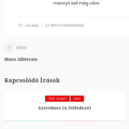
mennyit kell még várni
Nincs hozzászólás
+4
Likes
Előző
Blues Alliterato
Kapcsolódó Írások
758. Szám
Vers
Szerelmes (A Felfedező)