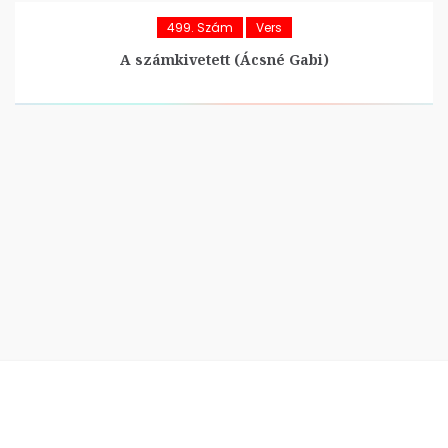
499. Szám
Vers
A számkivetett (Ácsné Gabi)