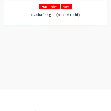
798. Szám
Vers
Szabadság…. (Ácsné Gabi)