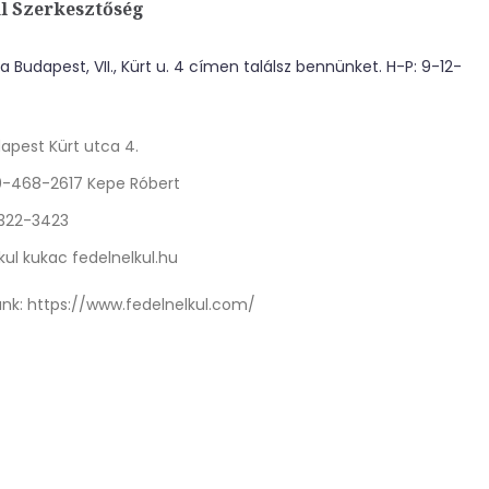
l Szerkesztőség
 Budapest, VII., Kürt u. 4 címen találsz bennünket. H-P: 9-12-
apest Kürt utca 4.
0-468-2617 Kepe Róbert
 322-3423
kul kukac fedelnelkul.hu
nk:
https://www.fedelnelkul.com/