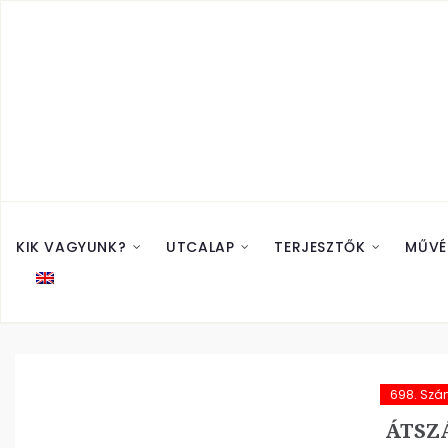
KIK VAGYUNK?
UTCALAP
TERJESZTŐK
MŰVÉ
698. Sz
ÁTSZ