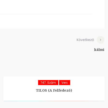
Következő
kálmi
747. Szám
Vers
TILOS (A Felfedező)