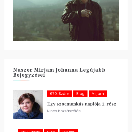
Nuszer Mirjam Johanna Legújabb
Bejegyzései
670. Szám
Blog
Mirjam
Egy szocmunkás naplója 1. rész
Nincs hozzászólás