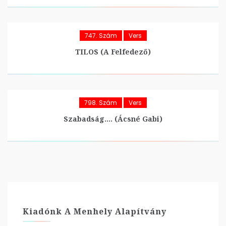
747. Szám
Vers
TILOS (A Felfedező)
798. Szám
Vers
Szabadság…. (Ácsné Gabi)
Kiadónk A Menhely Alapítvány