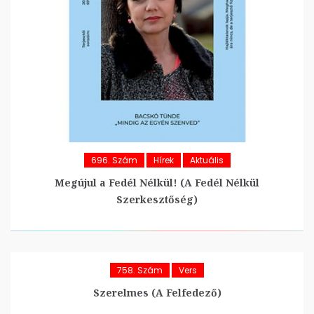
696. Szám
Hírek
Aktuális
Megújul a Fedél Nélkül! (A Fedél Nélkül
Szerkesztőség)
758. Szám
Vers
Szerelmes (A Felfedező)