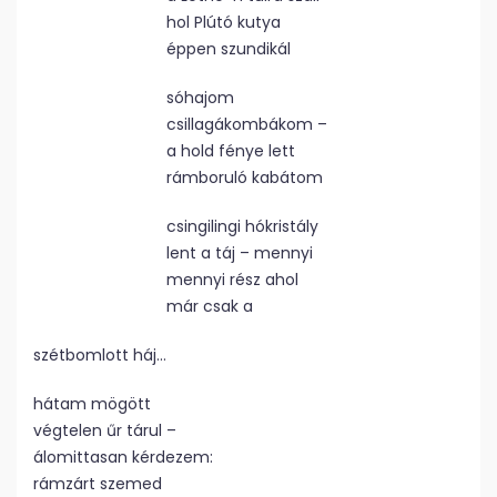
hol Plútó kutya
éppen szundikál
sóhajom
csillagákombákom –
a hold fénye lett
rámboruló kabátom
csingilingi hókristály
lent a táj – mennyi
mennyi rész ahol
már csak a
szétbomlott háj…
hátam mögött
végtelen űr tárul –
álomittasan kérdezem:
rámzárt szemed