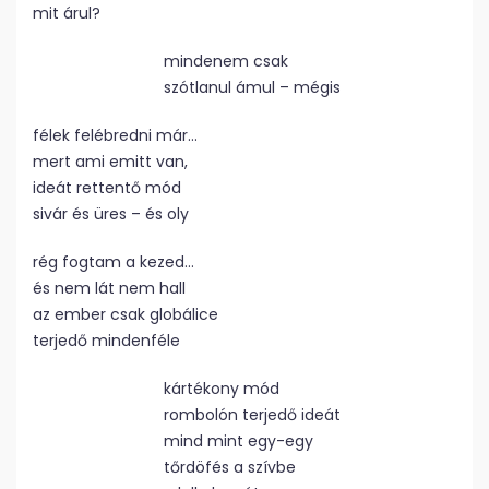
mit árul?
mindenem csak
szótlanul ámul – mégis
félek felébredni már…
mert ami emitt van,
ideát rettentő mód
sivár és üres – és oly
rég fogtam a kezed…
és nem lát nem hall
az ember csak globálice
terjedő mindenféle
kártékony mód
rombolón terjedő ideát
mind mint egy-egy
tőrdöfés a szívbe