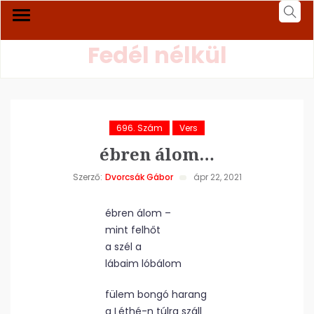
Fedél nélkül
696. Szám
Vers
ébren álom…
Szerző:
Dvorcsák Gábor
ápr 22, 2021
ébren álom –
mint felhőt
a szél a
lábaim lóbálom
fülem bongó harang
a Léthé-n túlra száll