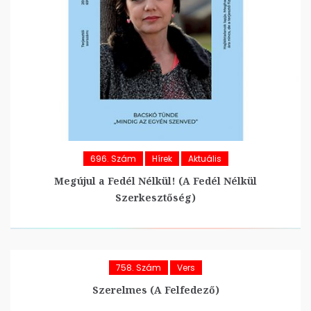
696. Szám
Hírek
Aktuális
Megújul a Fedél Nélkül! (A Fedél Nélkül
Szerkesztőség)
758. Szám
Vers
Szerelmes (A Felfedező)