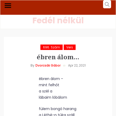
Fedél nélkül
696. Szám
Vers
ébren álom…
By
Dvorcsák Gábor
Apr 22, 2021
ébren álom –
mint felhőt
a szél a
lábaim lóbálom
fülem bongó harang
a Léthé-n túlra száll