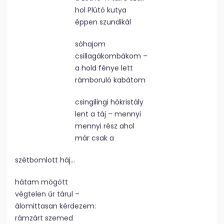
hol Plútó kutya
éppen szundikál
sóhajom
csillagákombákom –
a hold fénye lett
rámboruló kabátom
csingilingi hókristály
lent a táj – mennyi
mennyi rész ahol
már csak a
szétbomlott háj…
hátam mögött
végtelen űr tárul –
álomittasan kérdezem:
rámzárt szemed