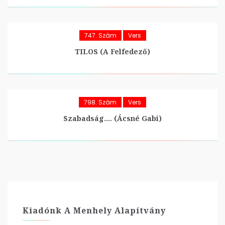
747. Szám
Vers
TILOS (A Felfedező)
798. Szám
Vers
Szabadság…. (Ácsné Gabi)
Kiadónk A Menhely Alapítvány