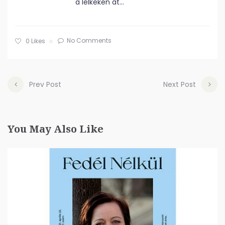
a lelkeken át…
No Comments
0
Likes
Prev Post
Next Post
You May Also Like