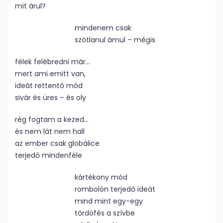
mit árul?
mindenem csak
szótlanul ámul – mégis
félek felébredni már…
mert ami emitt van,
ideát rettentő mód
sivár és üres – és oly
rég fogtam a kezed…
és nem lát nem hall
az ember csak globálice
terjedő mindenféle
kártékony mód
rombolón terjedő ideát
mind mint egy-egy
tőrdöfés a szívbe