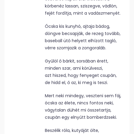
körbenéz lassan, sziszegve, vádlón,
fejét fordítja, mint a vadászmenyét.
Ócska kis kunyhó, ajtaja bádog,
döngve becsapják, de rezeg tovább,
baseball ütő helyett elhízott tagló,
vérre szomjazik a zongoraláb.
Gyűlöl ő bárkit, sorsában érett,
minden szar, ami körülveszi,
azt hiszed, hogy fenyeget csupán,
de hidd el, ő az, ki meg is teszi.
Mert neki mindegy, veszteni sem fáj,
ócska az élete, nincs fontos neki,
vágytalan dühét mi összetartja,
csupán egy elnyűtt bomberdzseki.
Beszélik róla, kutyáját ölte,