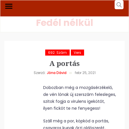
Fedél nélkül
692. Szám
Vers
A portás
Szerző:
Jóna Dávid
febr 25, 2021
Dobozban még a mozgásérzékelő,
de vén lónak új szerszám felesleges,
szitok fogja a virulens igekötőt,
ilyen fickót te ne fenyegess!
Száll még a por, köpköd a portás,
csavaros kupak őrzi oldószerét,