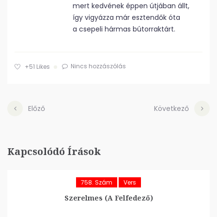
mert kedvének éppen útjában állt,
így vigyázza már esztendők óta
a csepeli hármas bútorraktárt.
Nincs hozzászólás
+51
Likes
Előző
Következő
Kapcsolódó Írások
758. Szám
Vers
Szerelmes (A Felfedező)