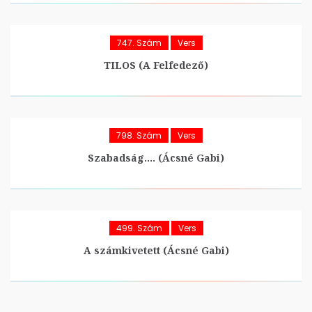
747. Szám
Vers
TILOS (A Felfedező)
798. Szám
Vers
Szabadság…. (Ácsné Gabi)
499. Szám
Vers
A számkivetett (Ácsné Gabi)