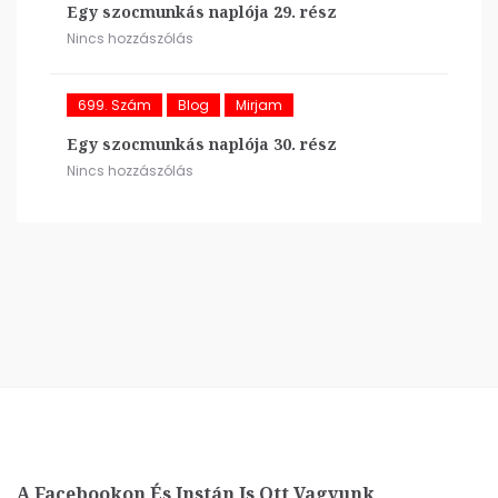
Egy szocmunkás naplója 29. rész
Nincs hozzászólás
699. Szám
Blog
Mirjam
Egy szocmunkás naplója 30. rész
Nincs hozzászólás
A Facebookon És Instán Is Ott Vagyunk