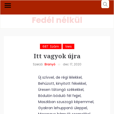
Fedél nélkül
687. Szám
Vers
Itt vagyok újra
Szerző:
Branyó
dec 17, 2020
Új szívvel, de régi lélekkel,
Behúzott, kinyitott fékekkel,
Üresen tátongó székekkel,
Bódulón bóduló fél fejjel,
Maszkban szuszogó képemmel,
Gyakran lehuppanó üleppel,