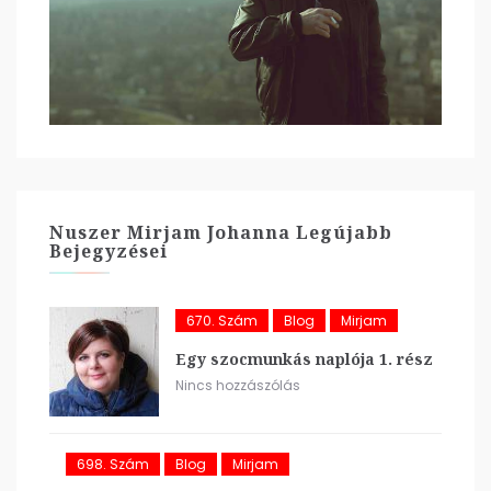
Nuszer Mirjam Johanna Legújabb
Bejegyzései
670. Szám
Blog
Mirjam
Egy szocmunkás naplója 1. rész
Nincs hozzászólás
698. Szám
Blog
Mirjam