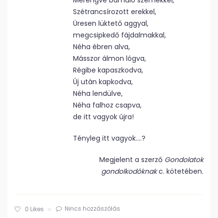
Merengve bámuló szemekkel,
Szétrancsírozott erekkel,
Üresen lüktető aggyal,
megcsipkedő fájdalmakkal,
Néha ébren alva,
Másszor álmon lógva,
Régibe kapaszkodva,
Új után kapkodva,
Néha lendülve,
Néha falhoz csapva,
de itt vagyok újra!
Tényleg itt vagyok….?
Megjelent a szerző
Gondolatok
gondolkodóknak
c. kötetében.
Nincs hozzászólás
0
Likes