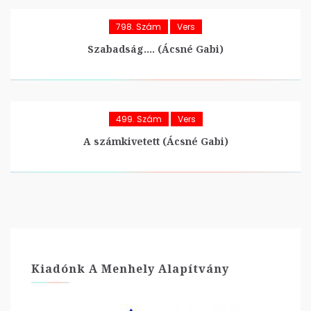
798. Szám
Vers
Szabadság…. (Ácsné Gabi)
499. Szám
Vers
A számkivetett (Ácsné Gabi)
Kiadónk A Menhely Alapítvány