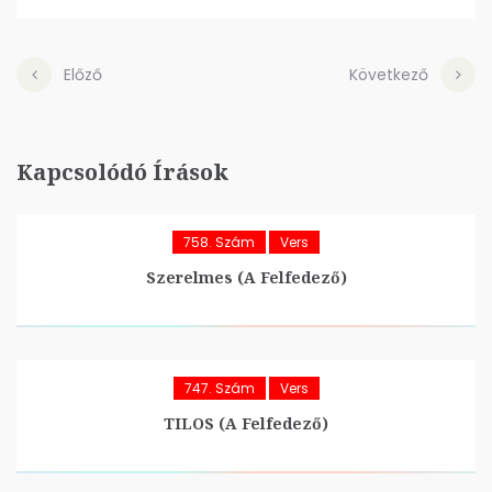
Előző
Következő
Kapcsolódó Írások
758. Szám
Vers
Szerelmes (A Felfedező)
747. Szám
Vers
TILOS (A Felfedező)