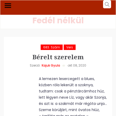
Fedél nélkül
683. Szám
Vers
Bérelt szerelem
Szerző:
Kajuk Gyula
okt 08, 2020
A lemezen lesercegett a blues,
közben róla lekerült a szoknya,
tudtam: csak a pénztárcámhoz húz,
lett légyen neve Líz, vagy akár Szonja,
és azt is: a szakmát már régóta unja…
Szeme körüljárt, mint óvatos hiúz,