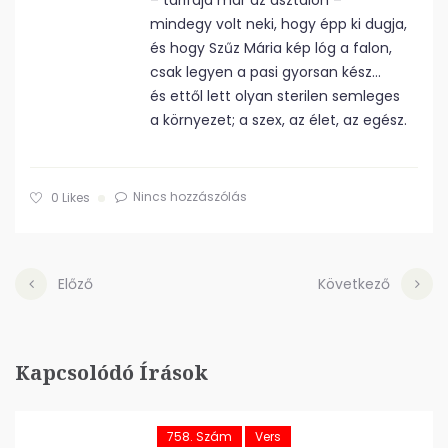
– tarifája már az asztalon –
mindegy volt neki, hogy épp ki dugja,
és hogy Szűz Mária kép lóg a falon,
csak legyen a pasi gyorsan kész…
és ettől lett olyan sterilen semleges
a környezet; a szex, az élet, az egész.
Nincs hozzászólás
0
Likes
Előző
Következő
Kapcsolódó Írások
758. Szám
Vers