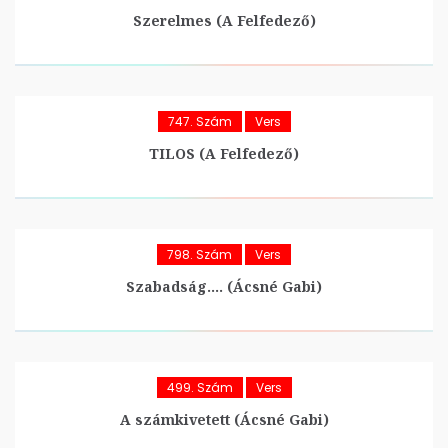
Szerelmes (A Felfedező)
747. Szám
Vers
TILOS (A Felfedező)
798. Szám
Vers
Szabadság…. (Ácsné Gabi)
499. Szám
Vers
A számkivetett (Ácsné Gabi)