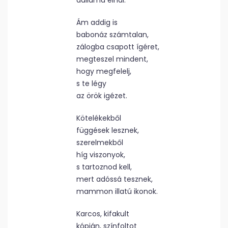
dallama elhal.
Ám addig is
babonáz számtalan,
zálogba csapott ígéret,
megteszel mindent,
hogy megfelelj,
s te légy
az örök igézet.
Kötelékekből
függések lesznek,
szerelmekből
híg viszonyok,
s tartoznod kell,
mert adóssá tesznek,
mammon illatú ikonok.
Karcos, kifakult
kópián, színfoltot