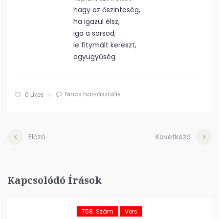
hagy az őszinteség,
ha igazul élsz,
iga a sorsod;
le fitymált kereszt,
együgyűség.
Nincs hozzászólás
0
Likes
Előző
Következő
Kapcsolódó Írások
758. Szám
Vers