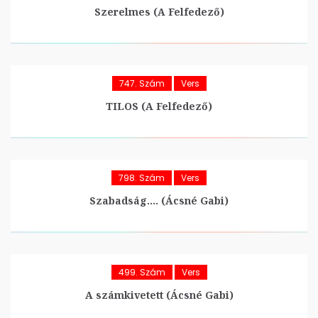
Szerelmes (A Felfedező)
747. Szám
Vers
TILOS (A Felfedező)
798. Szám
Vers
Szabadság…. (Ácsné Gabi)
499. Szám
Vers
A számkivetett (Ácsné Gabi)