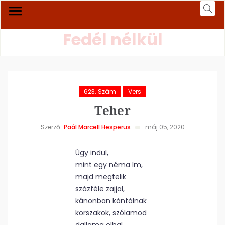
Fedél nélkül
623. Szám
Vers
Teher
Szerző:
Paál Marcell Hesperus
máj 05, 2020
Úgy indul,
mint egy néma lm,
majd megtelik
százféle zajjal,
kánonban kántálnak
korszakok, szólamod