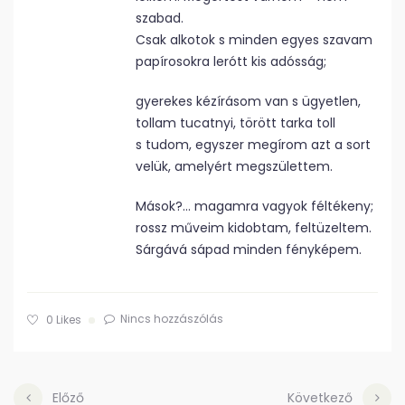
szabad.
Csak alkotok s minden egyes szavam
papírosokra lerótt kis adósság;
gyerekes kézírásom van s ügyetlen,
tollam tucatnyi, törött tarka toll
s tudom, egyszer megírom azt a sort
velük, amelyért megszülettem.
Mások?… magamra vagyok féltékeny;
rossz műveim kidobtam, feltüzeltem.
Sárgává sápad minden fényképem.
Nincs hozzászólás
0
Likes
Előző
Következő