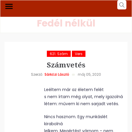
Fedél nélkül
621. Szám
Vers
Számvetés
Szerző:
Sárközi László
máj 05, 2020
Leéltem már az életem felét
s nem írtam még olyat, mely igazolná
létem: művem ki nem sarjadt vetés.
Nincs hasznom. Egy munkáslét
kirabolná
lelkem. Megértést várnom – nem