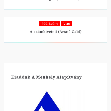
499. Szám
Vers
A számkivetett (Ácsné Gabi)
Kiadónk A Menhely Alapítvány