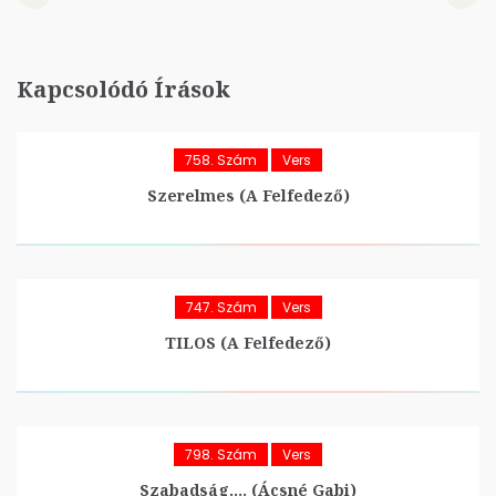
Kapcsolódó Írások
758. Szám
Vers
Szerelmes (A Felfedező)
747. Szám
Vers
TILOS (A Felfedező)
798. Szám
Vers
Szabadság…. (Ácsné Gabi)