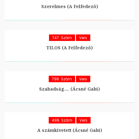
Szerelmes (A Felfedező)
747. Szám
Vers
TILOS (A Felfedező)
798. Szám
Vers
Szabadság…. (Ácsné Gabi)
499. Szám
Vers
A számkivetett (Ácsné Gabi)