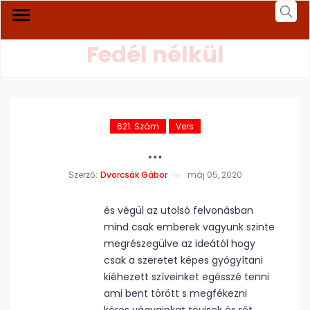
Fedél nélkül
621. Szám
Vers
…
Szerző:
Dvorcsák Gábor
máj 05, 2020
és végül az utolsó felvonásban
mind csak emberek vagyunk szinte
megrészegülve az ideától hogy
csak a szeretet képes gyógyítani
kiéhezett szíveinket egésszé tenni
ami bent törött s megfékezni