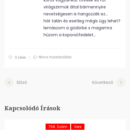
kóros vágyainkat tövisek és rőt
virágszirmok által bármennyire
nevetségesen is hangozzék ez…
hát talán és esetleg mégis úgy lehet?
lemászom a gödörbe s magamra
húzom a koporsófedelet…
Nincs hozzászólás
0
Likes
Előző
Következő
Kapcsolódó Írások
758. Szám
Vers