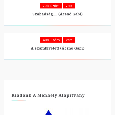
798. Szám
Vers
Szabadság…. (Ácsné Gabi)
499. Szám
Vers
A számkivetett (Ácsné Gabi)
Kiadónk A Menhely Alapítvány