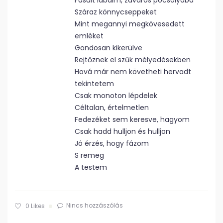
Fásult lábaim, zavaros pocsolyába
Száraz könnycseppeket
Mint megannyi megkövesedett
emléket
Gondosan kikerülve
Rejtőznek el szűk mélyedésekben
Hová már nem követheti hervadt
tekintetem
Csak monoton lépdelek
Céltalan, értelmetlen
Fedezéket sem keresve, hagyom
Csak hadd hulljon és hulljon
Jó érzés, hogy fázom
S remeg
A testem
Nincs hozzászólás
0
Likes