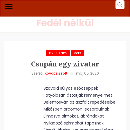
Fedél nélkül
621. Szám
Vers
Csupán egy zivatar
Szerző:
Kovács Zsolt
máj 05, 2020
Szavaid súlyos esőcseppek
Fátyolosan áztatják reményeimet
Belemosván az aszfalt repedéseibe
Miközben arcomon lecsordulnak
Elmosva álmokat, ábrándokat
Nyiladozó szirmokat taposnak