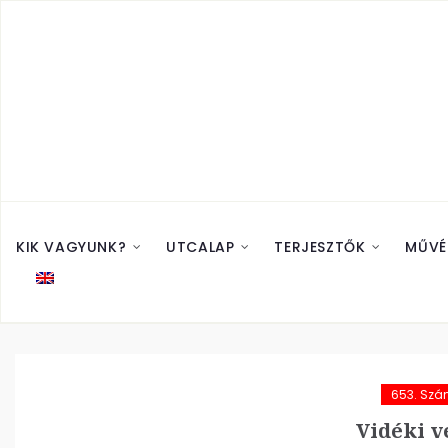
KIK VAGYUNK?
UTCALAP
TERJESZTŐK
MŰVÉ
653. Sz
Vidéki v