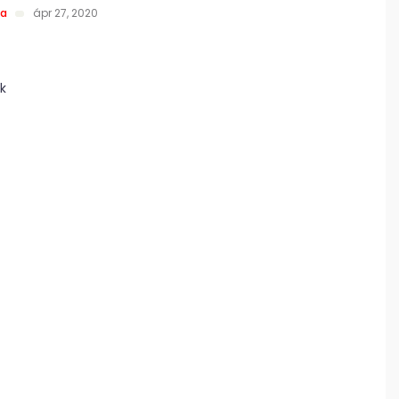
la
ápr 27, 2020
k