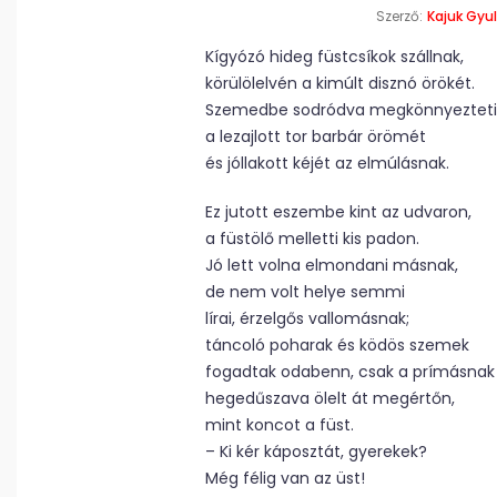
Szerző:
Kajuk Gyu
Kígyózó hideg füstcsíkok szállnak,
körülölelvén a kimúlt disznó örökét.
Szemedbe sodródva megkönnyezteti
a lezajlott tor barbár örömét
és jóllakott kéjét az elmúlásnak.
Ez jutott eszembe kint az udvaron,
a füstölő melletti kis padon.
Jó lett volna elmondani másnak,
de nem volt helye semmi
lírai, érzelgős vallomásnak;
táncoló poharak és ködös szemek
fogadtak odabenn, csak a prímásnak
hegedűszava ölelt át megértőn,
mint koncot a füst.
– Ki kér káposztát, gyerekek?
Még félig van az üst!