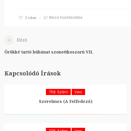
Nincs hozzászólás
0
Likes
Előző
Örökké tartó búbánat szonettkoszorú VII.
Kapcsolódó Írások
758. Szám
Vers
Szerelmes (A Felfedező)
798. Szám
Vers