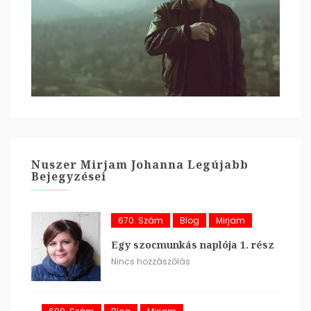
Nuszer Mirjam Johanna Legújabb
Bejegyzései
670. Szám
Blog
Mirjam
Egy szocmunkás naplója 1. rész
Nincs hozzászólás