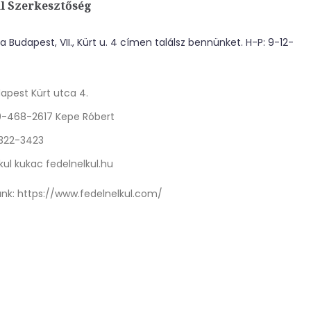
l Szerkesztőség
 Budapest, VII., Kürt u. 4 címen találsz bennünket. H-P: 9-12-
apest Kürt utca 4.
0-468-2617 Kepe Róbert
 322-3423
kul kukac fedelnelkul.hu
nk:
https://www.fedelnelkul.com/