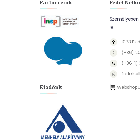
Partnereink
Fedél Nélkü
Személyesen a
ig
1073 Bud
(+36) 2
(+36-1)
fedelnel
Kiadónk
Webshopu