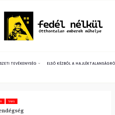
SZETI TEVÉKENYSÉG
ELSŐ KÉZBŐL A HAJLÉKTALANSÁGRÓ
ám
Vers
endégség