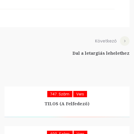
Következő
Dal a letargiás lehelethez
747. Szám
Vers
TILOS (A Felfedező)
499. Szám
Vers