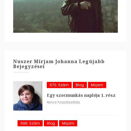
Nuszer Mirjam Johanna Legújabb
Bejegyzései
670. Szám
Blog
Mirjam
Egy szocmunkás naplója 1. rész
Nincs hozzászólás
698. Szám
Blog
Mirjam