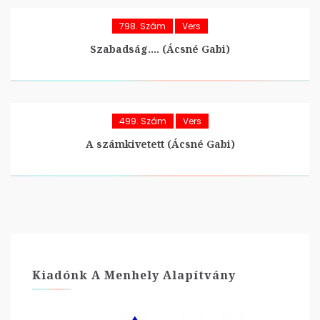
798. Szám
Vers
Szabadság…. (Ácsné Gabi)
499. Szám
Vers
A számkivetett (Ácsné Gabi)
Kiadónk A Menhely Alapítvány