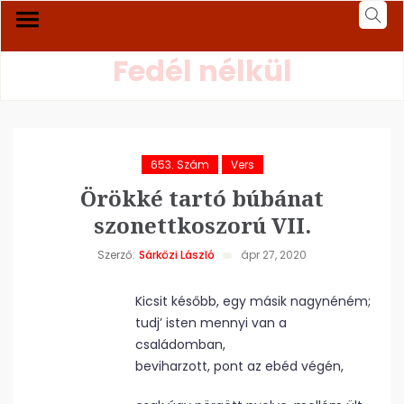
Fedél nélkül
653. Szám
Vers
Örökké tartó búbánat
szonettkoszorú VII.
Szerző:
Sárközi László
ápr 27, 2020
Kicsit később, egy másik nagynéném;
tudj’ isten mennyi van a
családomban,
beviharzott, pont az ebéd végén,