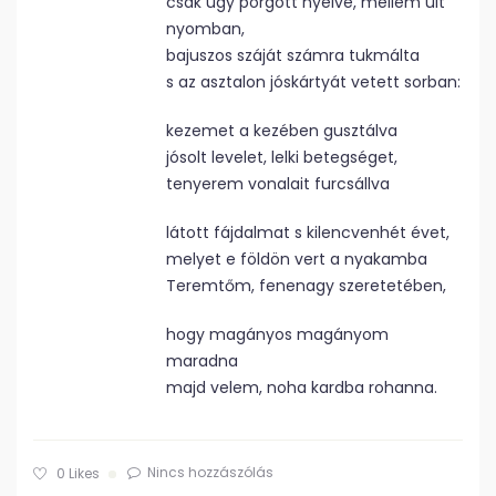
csak úgy pörgött nyelve, mellém ült
nyomban,
bajuszos száját számra tukmálta
s az asztalon jóskártyát vetett sorban:
kezemet a kezében gusztálva
jósolt levelet, lelki betegséget,
tenyerem vonalait furcsállva
látott fájdalmat s kilencvenhét évet,
melyet e földön vert a nyakamba
Teremtőm, fenenagy szeretetében,
hogy magányos magányom
maradna
majd velem, noha kardba rohanna.
Nincs hozzászólás
0
Likes