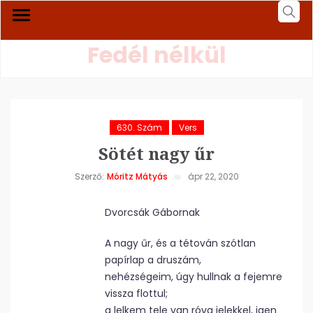
Fedél nélkül
630. Szám
Vers
Sötét nagy űr
Szerző:
Móritz Mátyás
ápr 22, 2020
Dvorcsák Gábornak
A nagy űr, és a tétován szótlan
papírlap a druszám,
nehézségeim, úgy hullnak a fejemre
vissza flottul;
a lelkem tele van róva jelekkel, igen