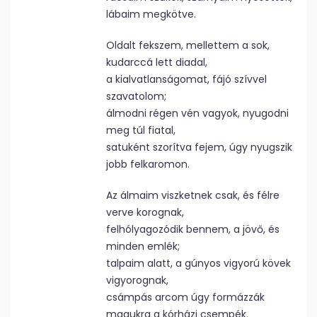
lábaim megkötve.
Oldalt fekszem, mellettem a sok,
kudarccá lett diadal,
a kialvatlanságomat, fájó szívvel
szavatolom;
álmodni régen vén vagyok, nyugodni
meg túl fiatal,
satuként szorítva fejem, úgy nyugszik
jobb felkaromon.
Az álmaim viszketnek csak, és félre
verve korognak,
felhólyagozódik bennem, a jövő, és
minden emlék;
talpaim alatt, a gúnyos vigyorú kövek
vigyorognak,
csámpás arcom úgy formázzák
magukra a kórházi csempék.