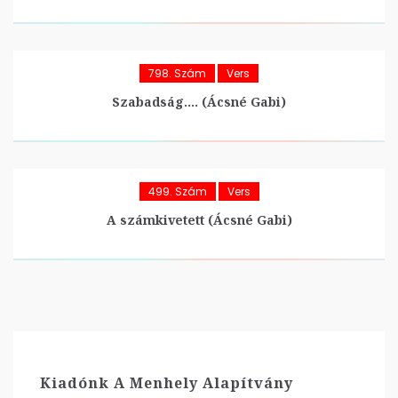
798. Szám
Vers
Szabadság…. (Ácsné Gabi)
499. Szám
Vers
A számkivetett (Ácsné Gabi)
Kiadónk A Menhely Alapítvány