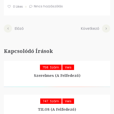
Nincs hozzászólás
0
Likes
Előző
Következő
Kapcsolódó Írások
758. Szám
Vers
Szerelmes (A Felfedező)
747. Szám
Vers
TILOS (A Felfedező)