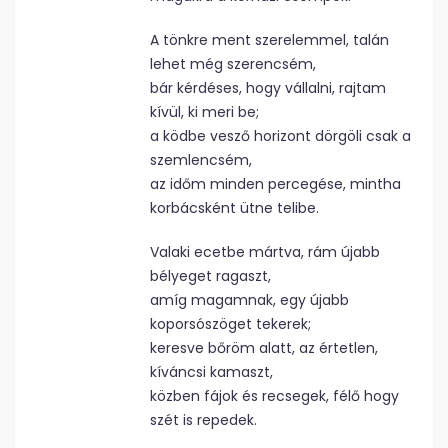
A tönkre ment szerelemmel, talán
lehet még szerencsém,
bár kérdéses, hogy vállalni, rajtam
kívül, ki meri be;
a ködbe vesző horizont dörgöli csak a
szemlencsém,
az időm minden percegése, mintha
korbácsként ütne telibe.
Valaki ecetbe mártva, rám újabb
bélyeget ragaszt,
amíg magamnak, egy újabb
koporsószöget tekerek;
keresve bőröm alatt, az értetlen,
kíváncsi kamaszt,
közben fájok és recsegek, félő hogy
szét is repedek.