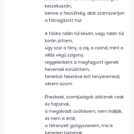
keszekuszán,
benne a feszültség, akár számszeríjon
a fölcsigázott húr.
A földre talán túl későn, vagy talán túl
korán jöttem,
úgy szúr a fény, a zaj, a csönd, mint a
villás végű szigony;
reggelenként a megfagyott igenek
hevernek körülöttem,
fehérből feketévé lett tenyeremből,
vérem iszom.
Éhezések, szomjúságok üldöznek csak
és hajtanak,
a megalvadt üvöltésem, nem hallják,
és nem is értik;
a félrenyelt gyógyszereim, ma is
betegen tartanak,