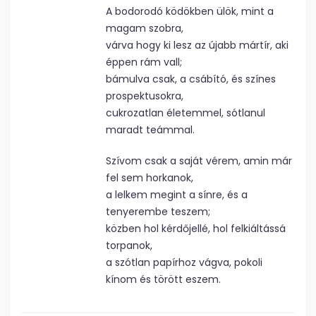
A bodorodó ködökben ülök, mint a
magam szobra,
várva hogy ki lesz az újabb mártír, aki
éppen rám vall;
bámulva csak, a csábító, és színes
prospektusokra,
cukrozatlan életemmel, sótlanul
maradt teámmal.
Szívom csak a saját vérem, amin már
fel sem horkanok,
a lelkem megint a sínre, és a
tenyerembe teszem;
közben hol kérdőjellé, hol felkiáltássá
torpanok,
a szótlan papírhoz vágva, pokoli
kínom és törött eszem.