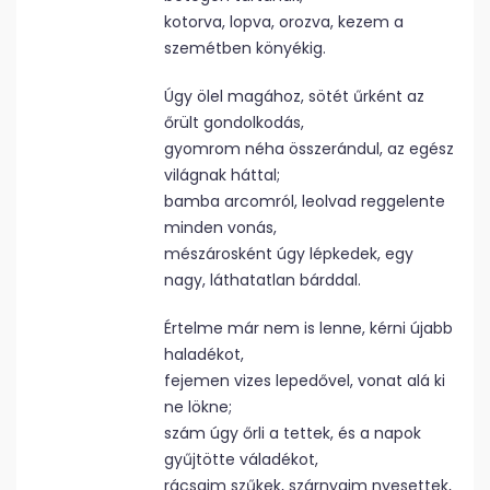
kotorva, lopva, orozva, kezem a
szemétben könyékig.
Úgy ölel magához, sötét űrként az
őrült gondolkodás,
gyomrom néha összerándul, az egész
világnak háttal;
bamba arcomról, leolvad reggelente
minden vonás,
mészárosként úgy lépkedek, egy
nagy, láthatatlan bárddal.
Értelme már nem is lenne, kérni újabb
haladékot,
fejemen vizes lepedővel, vonat alá ki
ne lökne;
szám úgy őrli a tettek, és a napok
gyűjtötte váladékot,
rácsaim szűkek, szárnyaim nyesettek,