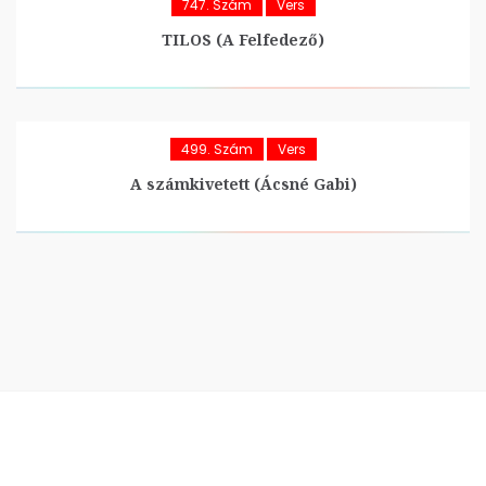
747. Szám
Vers
TILOS (A Felfedező)
499. Szám
Vers
A számkivetett (Ácsné Gabi)