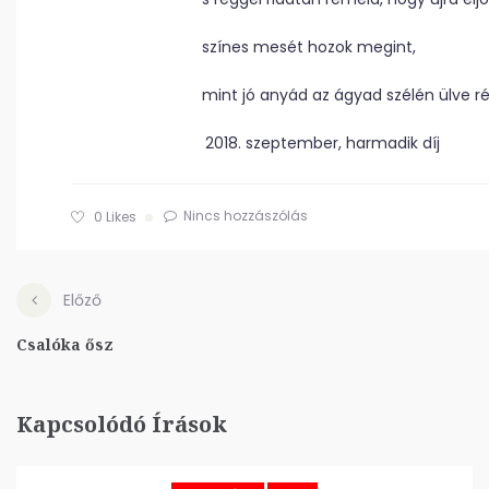
színes mesét hozok megint,
mint jó anyád az ágyad szélén ülve r
szeptember, harmadik díj
Nincs hozzászólás
0
Likes
Előző
Csalóka ősz
Kapcsolódó Írások