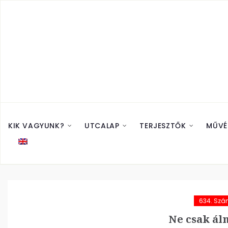
KIK VAGYUNK?
UTCALAP
TERJESZTŐK
MŰVÉ
634. Sz
Ne csak ál