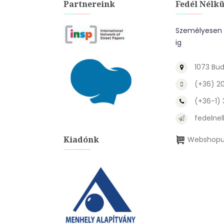
Partnereink
Fedél Nélkü
Személyesen a
ig
1073 Bud
(+36) 2
(+36-1)
fedelnel
Kiadónk
Webshopu