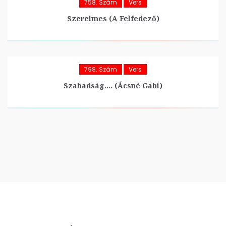
758. Szám
Vers
Szerelmes (A Felfedező)
798. Szám
Vers
Szabadság…. (Ácsné Gabi)