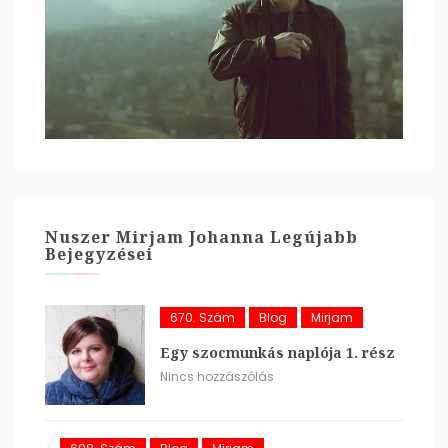
Nuszer Mirjam Johanna Legújabb
Bejegyzései
670. Szám
Blog
Mirjam
Egy szocmunkás naplója 1. rész
Nincs hozzászólás