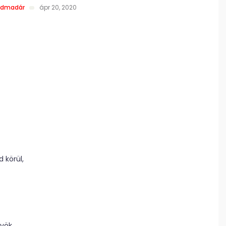
ödmadár
ápr 20, 2020
 körül,
övök,