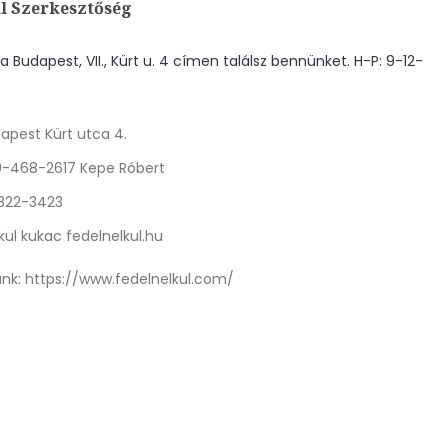
l Szerkesztőség
 Budapest, VII., Kürt u. 4 címen találsz bennünket. H-P: 9-12-
apest Kürt utca 4.
0-468-2617 Kepe Róbert
 322-3423
kul kukac fedelnelkul.hu
nk:
https://www.fedelnelkul.com/