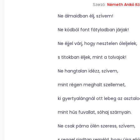
Szerző:
Németh Anikó K
Ne álmaidban élj, szívem!
Ne ködből font fátyladban járjak!
Ne éjjel várj, hogy nesztelen öleljelek,
s titokban éljek, mint a tolvajok!
Ne hangtalan idézz, szívem,
mint régen meghalt szellemet,
ki gyertyalángnál ott lebeg az asztalod
mint hűs fuvallat, sóhaj szárnyain.
Ne csak párna ölén szeress, szívem,
s reggel riadtan reméld, hogy újra elj