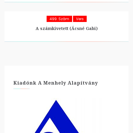
499. Szám
Vers
A számkivetett (Ácsné Gabi)
Kiadónk A Menhely Alapítvány