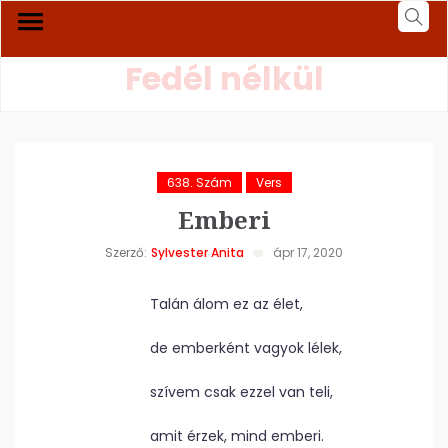
Fedél nélkül
638. Szám
Vers
Emberi
Szerző:
Sylvester Anita
ápr 17, 2020
Talán álom ez az élet,
de emberként vagyok lélek,
szívem csak ezzel van teli,
amit érzek, mind emberi.