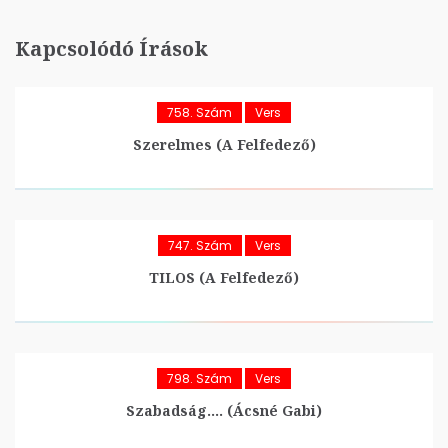
Kapcsolódó Írások
758. Szám
Vers
Szerelmes (A Felfedező)
747. Szám
Vers
TILOS (A Felfedező)
798. Szám
Vers
Szabadság…. (Ácsné Gabi)