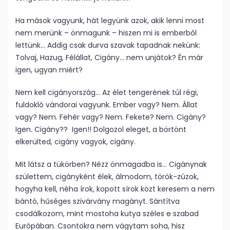
Ha mások vagyunk, hát legyünk azok, akik lenni most
nem merünk – önmagunk – hiszen mi is emberből
lettünk… Addig csak durva szavak tapadnak nekünk:
Tolvaj, Hazug, Félállat, Cigány… nem unjátok? Én már
igen, ugyan miért?
Nem kell cigányország… Az élet tengerének túl régi,
fuldokló vándorai vagyunk. Ember vagy? Nem. Állat
vagy? Nem. Fehér vagy? Nem. Fekete? Nem. Cigány?
Igen. Cigány?? Igen!! Dolgozol eleget, a börtönt
elkerülted, cigány vagyok, cigány.
Mit látsz a tükörben? Nézz önmagadba is… Cigánynak
születtem, cigányként élek, álmodom, török-zúzok,
hogyha kell, néha írok, kopott sírok közt keresem a nem
bántó, hűséges szivárvány magányt. Sántítva
csodálkozom, mint mostoha kutya széles e szabad
Európában. Csontokra nem vágytam soha, hisz