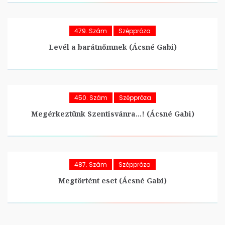
479. Szám
Széppróza
Levél a barátnőmnek (Ácsné Gabi)
450. Szám
Széppróza
Megérkeztünk Szentisvánra…! (Ácsné Gabi)
487. Szám
Széppróza
Megtörtént eset (Ácsné Gabi)