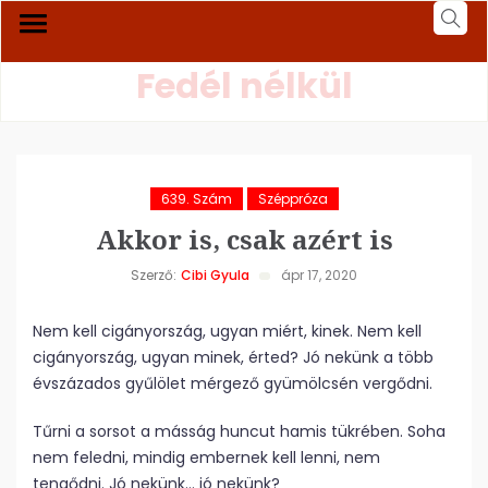
Fedél nélkül
639. Szám
Széppróza
Akkor is, csak azért is
Szerző:
Cibi Gyula
ápr 17, 2020
Nem kell cigányország, ugyan miért, kinek. Nem kell
cigányország, ugyan minek, érted? Jó nekünk a több
évszázados gyűlölet mérgező gyümölcsén vergődni.
Tűrni a sorsot a másság huncut hamis tükrében. Soha
nem feledni, mindig embernek kell lenni, nem
tengődni. Jó nekünk… jó nekünk?