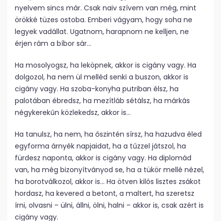
nyelvem sincs már. Csak naiv szívem van még, mint
örökké tüzes ostoba. Emberi vágyam, hogy soha ne
legyek vadállat. Ugatnom, harapnom ne kelljen, ne
érjen rám a bíbor sár…
Ha mosolyogsz, ha leköpnek, akkor is cigány vagy. Ha
dolgozol, ha nem ül melléd senki a buszon, akkor is
cigány vagy. Ha szoba-konyha putriban élsz, ha
palotában ébredsz, ha mezítláb sétálsz, ha márkás
négykerekűn közlekedsz, akkor is…
Ha tanulsz, ha nem, ha őszintén sírsz, ha hazudva éled
egyforma árnyék napjaidat, ha a tűzzel játszol, ha
fürdesz naponta, akkor is cigány vagy. Ha diplomád
van, ha még bizonyítványod se, ha a tükör mellé nézel,
ha borotválkozol, akkor is… Ha ötven kilós lisztes zsákot
hordasz, ha kevered a betont, a maltert, ha szeretsz
írni, olvasni – ülni, állni, ölni, halni – akkor is, csak azért is
cigány vagy.