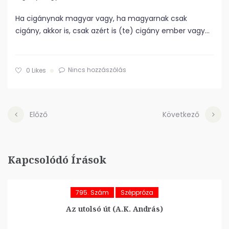
Ha cigánynak magyar vagy, ha magyarnak csak
cigány, akkor is, csak azért is (te) cigány ember vagy…
Nincs hozzászólás
0
Likes
Előző
Következő
Kapcsolódó Írások
795. Szám
Széppróza
Az utolsó út (A.K. András)